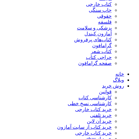
کتاب خارجی
چاپ سنگی
حقوقی
فلسفه
پزشکی و سلامت
آمازون کیندل
کتاب‌های پرفروش
گرامافون
کتاب شعر
حراجی کتاب
صفحه گرامافون
خانه
وبلاگ
روش خرید
قوانین
کارشناسی کتاب
کارشناسی نسخ خطی
خرید کتاب خارجی
خرید تلفنی
خرید آن لاین
خرید کتاب از سایت آمازون
خرید کتاب خارجی
خرید از ebay