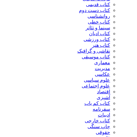
کتاب قدیمی
کتاب دست دوم
روانشناسی
کتاب خطی
سینما و تئاتر
کتاب ادیان
کتاب ورزشی
کتاب هنر
نقاشی و گرافیک
کتاب موسیقی
معماری
مدیریت
عکاسی
علوم سیاسی
علوم اجتماعی
اقتصاد
آشپزی
کتاب کم یاب
سفرنامه
ادبیات
کتاب خارجی
چاپ سنگی
حقوقی