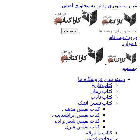
عبور به ناوبری
رفتن به محتوای اصلی
جستجو
ورود / ثبت نام
0
موارد
جستجو
دسته بندی فروشگاه ما
کتاب تاریخ
کتاب رمان
کتاب نایاب
کتاب نفیس آنتیک
کتاب نفیس مذهبی
کتاب نفیس ایرانشناسی
کتاب نفیس شعر و ادبی
کتاب نفیس هنری
کتاب متفرقه
مجلات قدیمی