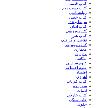
کتاب قدیمی
کتاب دست دوم
روانشناسی
کتاب خطی
سینما و تئاتر
کتاب ادیان
کتاب ورزشی
کتاب هنر
نقاشی و گرافیک
کتاب موسیقی
معماری
مدیریت
عکاسی
علوم سیاسی
علوم اجتماعی
اقتصاد
آشپزی
کتاب کم یاب
سفرنامه
ادبیات
کتاب خارجی
چاپ سنگی
حقوقی