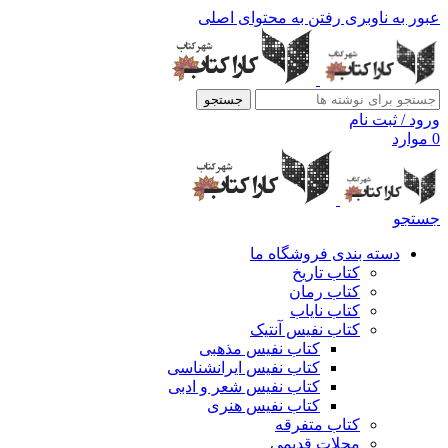
عبور به ناوبری
رفتن به محتوای اصلی
جستجو
ورود / ثبت نام
0
موارد
جستجو
دسته بندی فروشگاه ما
کتاب تاریخ
کتاب رمان
کتاب نایاب
کتاب نفیس آنتیک
کتاب نفیس مذهبی
کتاب نفیس ایرانشناسی
کتاب نفیس شعر و ادبی
کتاب نفیس هنری
کتاب متفرقه
مجلات قدیمی