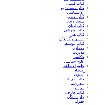
کتاب قدیمی
کتاب دست دوم
روانشناسی
کتاب خطی
سینما و تئاتر
کتاب ادیان
کتاب ورزشی
کتاب هنر
نقاشی و گرافیک
کتاب موسیقی
معماری
مدیریت
عکاسی
علوم سیاسی
علوم اجتماعی
اقتصاد
آشپزی
کتاب کم یاب
سفرنامه
ادبیات
کتاب خارجی
چاپ سنگی
حقوقی