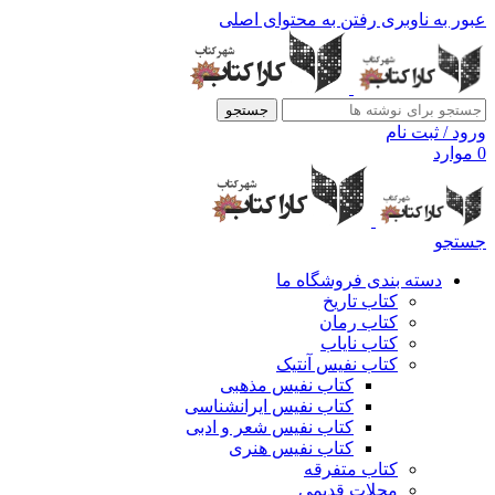
عبور به ناوبری
رفتن به محتوای اصلی
جستجو
ورود / ثبت نام
0
موارد
جستجو
دسته بندی فروشگاه ما
کتاب تاریخ
کتاب رمان
کتاب نایاب
کتاب نفیس آنتیک
کتاب نفیس مذهبی
کتاب نفیس ایرانشناسی
کتاب نفیس شعر و ادبی
کتاب نفیس هنری
کتاب متفرقه
مجلات قدیمی