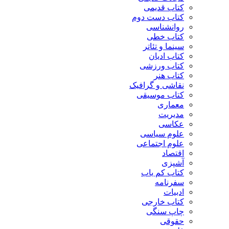
کتاب قدیمی
کتاب دست دوم
روانشناسی
کتاب خطی
سینما و تئاتر
کتاب ادیان
کتاب ورزشی
کتاب هنر
نقاشی و گرافیک
کتاب موسیقی
معماری
مدیریت
عکاسی
علوم سیاسی
علوم اجتماعی
اقتصاد
آشپزی
کتاب کم یاب
سفرنامه
ادبیات
کتاب خارجی
چاپ سنگی
حقوقی