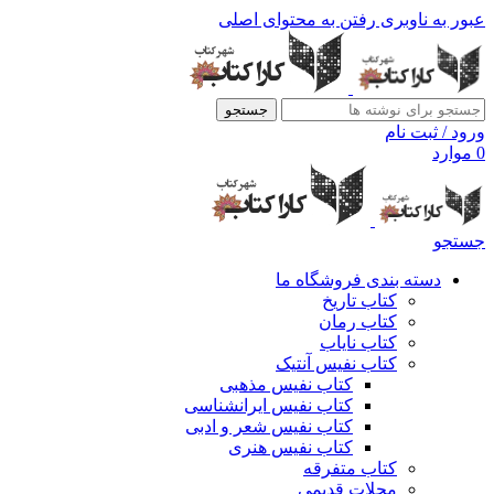
عبور به ناوبری
رفتن به محتوای اصلی
جستجو
ورود / ثبت نام
0
موارد
جستجو
دسته بندی فروشگاه ما
کتاب تاریخ
کتاب رمان
کتاب نایاب
کتاب نفیس آنتیک
کتاب نفیس مذهبی
کتاب نفیس ایرانشناسی
کتاب نفیس شعر و ادبی
کتاب نفیس هنری
کتاب متفرقه
مجلات قدیمی