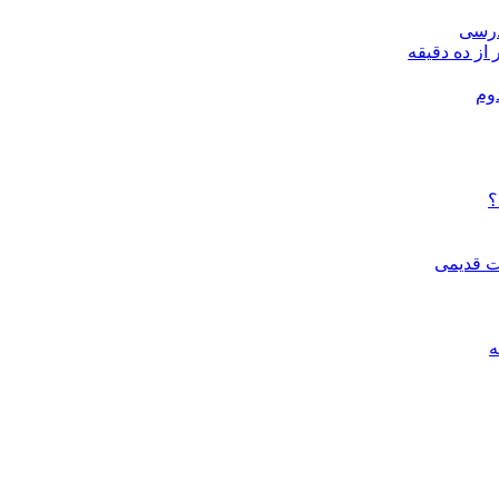
درسی
 از ده دقیقه
وم
؟
ات قدیمی
ه