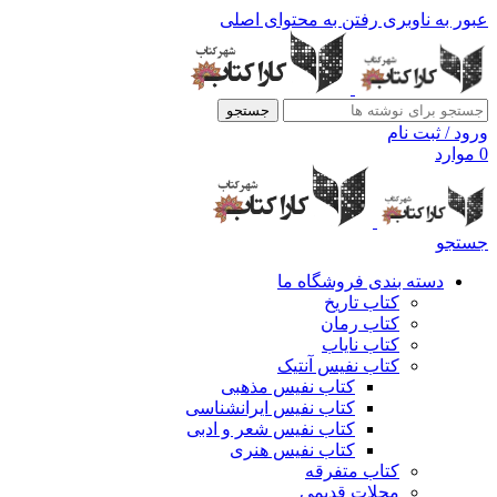
عبور به ناوبری
رفتن به محتوای اصلی
جستجو
ورود / ثبت نام
0
موارد
جستجو
دسته بندی فروشگاه ما
کتاب تاریخ
کتاب رمان
کتاب نایاب
کتاب نفیس آنتیک
کتاب نفیس مذهبی
کتاب نفیس ایرانشناسی
کتاب نفیس شعر و ادبی
کتاب نفیس هنری
کتاب متفرقه
مجلات قدیمی