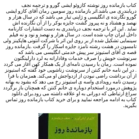
کتاب بازمانده روز نوشته کازوئو ایشی گورو و ترجمه نجف
دریابندری می باشد.اثر بازمانده روز سومین رمان آقای کازو ایشی
گورو نگارنده ی انگلیسی و ژاپنی تبار می باشد که در سال هزار و
نهصد و هشتاد و نه پیروز گشت جایزه بوکر را از آن نگارنده اش
نماید . این اثر با ترجمه نجف دریابندری به دست انتشارات کارنامه
داخل ایران چاپ شده است. در سال هزار و نهصد و نود و نه فیلم
سینمایی تشکیل شده از بر روی این اثر با شرکت آنتونی هاپکینز ولی
تامسون در هشت رشته نامزد جایزه اسکار را گرفت .بازمانده روز
قصه ی آقای استیونز سر پیش‌ خدمتی انگلیسی می باشد که
سرنوشت خویش را صرف خدمات وفادارانه به لرد دارلینگتون
نموده است. رمان با رسیدن نامه‌ای از یک همکار کهن آغاز می گردد
. در این نامه خانم کنتن از سرنوشت زناشویی خود گفته که استیونز
از آن برداشت راضی نبودن از ازدواجش او می‌کند. همزمان با فرا
رسیدن نامه رویدادی واسه ی استیونز رخ می دهد که بشود به بهانه
پژوهش درمورد استخدام دوباره ی خانم کنتن که همچنان باز برگردد
سراغ ارتباطی که دورانی به او علاقه داشته می رود.برای دانلود
کتاب به ادامه مراجعه نمایید و برای خرید کتاب بازمانده روز تماس
بگیرید.