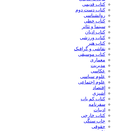
کتاب قدیمی
کتاب دست دوم
روانشناسی
کتاب خطی
سینما و تئاتر
کتاب ادیان
کتاب ورزشی
کتاب هنر
نقاشی و گرافیک
کتاب موسیقی
معماری
مدیریت
عکاسی
علوم سیاسی
علوم اجتماعی
اقتصاد
آشپزی
کتاب کم یاب
سفرنامه
ادبیات
کتاب خارجی
چاپ سنگی
حقوقی