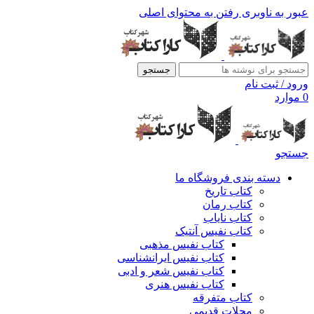
عبور به ناوبری
رفتن به محتوای اصلی
جستجو
ورود / ثبت نام
0
موارد
جستجو
دسته بندی فروشگاه ما
کتاب تاریخ
کتاب رمان
کتاب نایاب
کتاب نفیس آنتیک
کتاب نفیس مذهبی
کتاب نفیس ایرانشناسی
کتاب نفیس شعر و ادبی
کتاب نفیس هنری
کتاب متفرقه
مجلات قدیمی