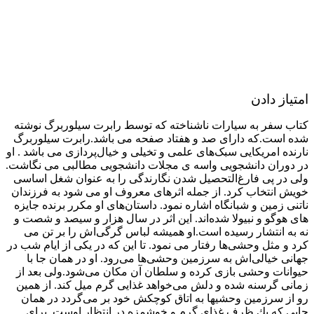
امتیاز دادن
کتاب سفر به سیارات ناشناخته که توسط رابرت سیلوربرگ نوشته
شده است.که دارای صد و هفتاد صفحه می باشد.رابرت سیلوربرگ
نارنده امریکایی سبک‌های علمی و تخیلی و خیال‌پردازی می باشد . او
در دوران دانشجویی واسه ی مجلات دانشجویی مطالبی می نگاشت.
ولی در پی فارغ‌التحصیل شدن نگارندگی را به عنوان شغل اساسی
خویش انتخاب کرد. از جمله اثرهای معروف او می شود به فرزندان
ناتنی زمین و شبانگاه اشاره نمود. داستان‌های او مکرر برنده جایزه
های هوگو و نبیولا شده‌اند. این اثر در سال هزار و سیصد و شصت و
نه به انتشار رسیده است.او همیشه لباس گرگی‌اش را بر تن می
کرد و مثل وحشی‌ها رفتار می نمود. تا این كه در یکی از ایام شب در
جهانی خیالی‌اش به سرزمین وحشی‌ها می‌رود. او در همان جا با
حیوانات وحشی بازی کرده و سلطان آن مکان می‌شود.ولی بعد از
زمانی گرسنه شده و دلش می‌خواهد غذایی گرم میل کند. از همین
رو از سرزمین وحشیها به اتاق كوچكش خود بر می‌گردد در همان
جایی كه یك ظرف غذای گرم و خوشمزه در انتظار اوست. برای