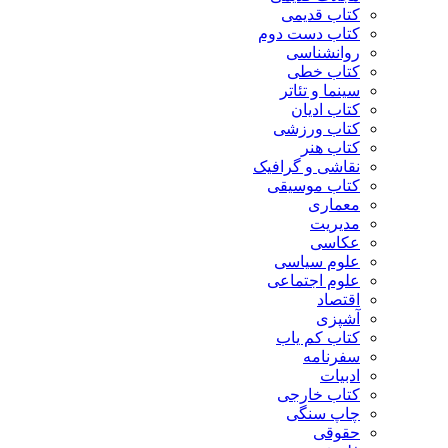
کتاب قدیمی
کتاب دست دوم
روانشناسی
کتاب خطی
سینما و تئاتر
کتاب ادیان
کتاب ورزشی
کتاب هنر
نقاشی و گرافیک
کتاب موسیقی
معماری
مدیریت
عکاسی
علوم سیاسی
علوم اجتماعی
اقتصاد
آشپزی
کتاب کم یاب
سفرنامه
ادبیات
کتاب خارجی
چاپ سنگی
حقوقی