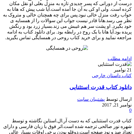
درست از دورانی که پسر جدیدی تازه به منزل بغلی او نقل مکان
کرده است. ولی او کی به آن جا آمده است.آیا شب پیش که هانا به
خواب رفت منزل خالی نبود.پس برای چه همچنان خالی و متروک به
نظر می رسد.هانا قادر نیست جواب این سوالات را از همسایه ی
خود بگیرد. او پشت سر هم غیبش می زند.بسیار زرد بود و رنگش
پریده بود.آیا هانا با یک روح در رابطه بود. برای دانلود کتاب به ادامه
مراجعه نمایید و برای خرید کتاب روحی در همسایگی تماس بگیرید.
ادامه مطلب
21
نوامبر
کتاب داستان خارجی
دانلود کتاب قدرت استثنایی
ارسال توسط
پشتیبان سایت
نوامبر 21, 2017
0
کتاب قدرت استثنایی که به دست آر.ال.استاین نگاشته و توسط
شهره نور صالحی ترجمه شده است.اثر فوق با زبان فارسی و دارای
تعداد صد و نود صفحه است.دوقلو بودن برخی اوقات بسیار عالی