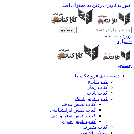
عبور به ناوبری
رفتن به محتوای اصلی
جستجو
ورود / ثبت نام
0
موارد
جستجو
دسته بندی فروشگاه ما
کتاب تاریخ
کتاب رمان
کتاب نایاب
کتاب نفیس آنتیک
کتاب نفیس مذهبی
کتاب نفیس ایرانشناسی
کتاب نفیس شعر و ادبی
کتاب نفیس هنری
کتاب متفرقه
مجلات قدیمی