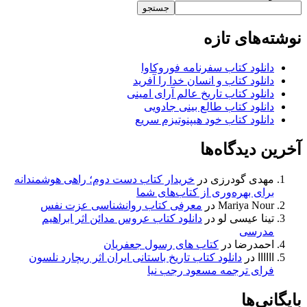
جستجو
نوشته‌های تازه
دانلود کتاب سفرنامه فوروکاوا
دانلود کتاب و انسان خدا را آفرید
دانلود کتاب تاریخ عالم آرای امینی
دانلود کتاب طالع بینی جادویی
دانلود کتاب خود هیپنوتیزم سریع
آخرین دیدگاه‌ها
مهدی گودرزی
در
خریدار کتاب دست دوم؛ راهی هوشمندانه
برای بهره‌وری از کتاب‌های شما
Mariya Nour
در
معرفی کتاب روانشناسی عزت نفس
تینا عیسی لو
در
دانلود کتاب عروس مدائن اثر ابراهیم
مدرسی
احمدرضا
در
کتاب های رسول جعفریان
اااااا
در
دانلود کتاب تاریخ باستانی ایران اثر ریچارد نلسون
فرای ترجمه مسعود رجب نیا
بایگانی‌ها