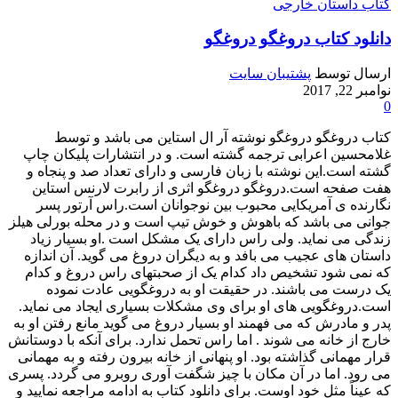
کتاب داستان خارجی
دانلود کتاب دروغگو دروغگو
ارسال توسط
پشتیبان سایت
نوامبر 22, 2017
0
کتاب دروغگو دروغگو نوشته آر ال استاین می باشد و توسط
غلامحسین اعرابی ترجمه گشته است. و در انتشارات پلیکان چاپ
گشته است.این نوشته با زبان فارسی و دارای تعداد صد و پنجاه و
هفت صفحه است.دروغگو دروغگو اثری از رابرت لارنس استاین
نگارنده ی آمریکایی محبوب بین نوجوانان است.راس آرتور پسر
جوانی می باشد که باهوش و خوش تیپ است و در محله بورلی هیلز
زندگی می نماید. ولی راس دارای یک مشکل است .او بسیار زیاد
داستان های عجیب می بافد و به دیگران دروغ می گوید. آن اندازه
که نمی شود تشخیص داد کدام یک از صحبتهای راس دروغ و کدام
یک درست می باشند. در حقیقت او به دروغگویی عادت نموده
است.دروغگویی های او برای وی مشکلات بسیاری ایجاد می نماید.
پدر و مادرش که می فهمند او بسیار دروغ می گوید مانع رفتن او به
خارج از خانه می شوند . اما راس تحمل ندارد. برای آنکه با دوستانش
قرار مهمانی گذاشته بود. او پنهانی از خانه بیرون رفته و به مهمانی
می رود. اما در آن مکان با چیز شگفت آوری روبرو می گردد. پسری
که عیناً مثل خود اوست. برای دانلود کتاب به ادامه مراجعه نمایید و