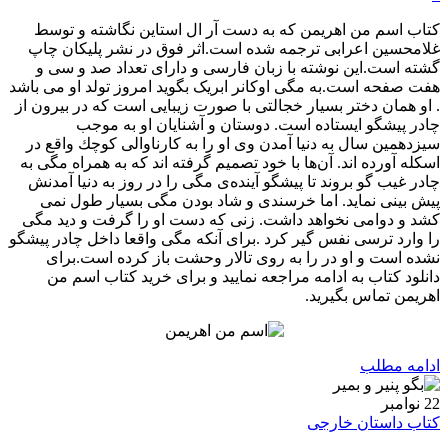
کتاب اسم من اهریمن که به دست آر ال استاین نگاشته و توسط
غلامحسین اعرابی ترجمه شده است.اثر فوق در نشر پلیکان چاپ
گشته است.این نوشته با زبان فارسی و دارای تعداد صد و سی و
هفت صفحه است.به مگی اوکانر ابریک بگوید امروز تولد او می باشد
. او همان دختر بسیار خجالتی با صورت زیبایی است که در بیرون از
چادر پیشگو ایستاده است. دوستان و آشنایان او به موجب
سیزدهمین سال به دنیا آمدن وی او را به كارناوالی كوچك واقع در
اسكله آورده اند. آن‌ها با خود تصمیم گرفته اند که به همراه مگی به
چادر غیب‌ گو بروند تا پیشگو آینده‌ی مگی را در روز به دنیا آمدنش
پیش‌ بینی نماید. اما خرسندی و شاد بودن مگی بسیار طول نمی
کشد و دوامی نخواهد داشت. زنی که دست او را گرفت و دید مگی
را وارد ترسی نفس گیر کرد .برای آنکه مگی واقعا داخل چادر پیشگو
نشده است و او در را به روی تالار وحشت باز کرده است.برای
دانلود کتاب به ادامه مراجعه نمایید و برای خرید کتاب اسم من
اهریمن تماس بگیرید.
ادامه مطلب
22
نوامبر
کتاب داستان خارجی