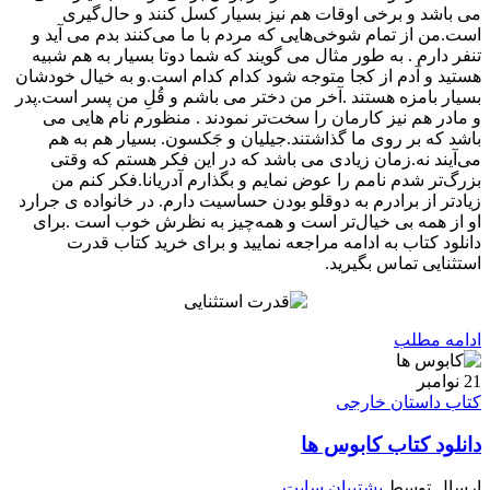
می باشد و برخی اوقات هم نیز بسیار کسل کنند و حال‌گیری
است.من از تمام شوخی‌هایی که مردم با ما می‌کنند بدم می آید و
تنفر دارم . به طور مثال می گویند که شما دوتا بسیار به هم شبیه
هستید و آدم از کجا متوجه شود کدام کدام است.و به خیال خودشان
بسیار بامزه هستند .آخر من دختر می باشم و قُلِ من پسر است.پدر
و مادر هم نیز کارمان را سخت‌تر نمودند . منظورم نام هایی می
باشد که بر روی ما گذاشتند.جیلیان و جَکسون. بسیار هم به هم
می‌آیند نه.زمان زیادی می باشد که در این فکر هستم که وقتی
بزرگ‌تر شدم نامم را عوض نمایم و بگذارم آدریانا.فکر کنم من
زیادتر از برادرم به دوقلو بودن حساسیت دارم. در خانواده ی جرارد
او از همه بی‌ خیال‌تر است و همه‌چیز به نظرش خوب است .برای
دانلود کتاب به ادامه مراجعه نمایید و برای خرید کتاب قدرت
استثنایی تماس بگیرید.
ادامه مطلب
21
نوامبر
کتاب داستان خارجی
دانلود کتاب کابوس ها
ارسال توسط
پشتیبان سایت