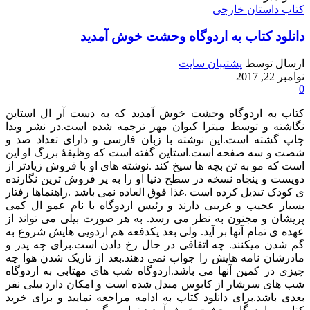
کتاب داستان خارجی
دانلود کتاب به اردوگاه وحشت خوش آمدید
ارسال توسط
پشتیبان سایت
نوامبر 22, 2017
0
کتاب به اردوگاه وحشت خوش آمدید که به دست آر ال استاین
نگاشته و توسط میترا کیوان مهر ترجمه شده است.در نشر ویدا
چاپ گشته است.این نوشته با زبان فارسی و دارای تعداد صد و
شصت و سه صفحه است.استاین گفته است که وظیفهٔ بزرگ او این
است که مو به تن بچه ها سیخ کند .نوشته های او با فروش زیادتر از
دویست و پنجاه نسخه در سطح دنیا او را به پر فروش ترین نگارنده
ی کودک تبدیل کرده‌ است .غذا فوق العاده نمی باشد .راهنماها رفتار
بسیار عجیب و غریبی دارند و رئیس اردوگاه با نام عمو ال کمی
پریشان و مجنون به نظر می رسد. به هر صورت بیلی می تواند از
عهده ی تمام آنها بر آید. ولی بعد یکدفعه هم اردویی هایش شروع به
گم شدن میکنند. چه اتفاقی در حال رخ دادن است.برای چه پدر و
مادرشان نامه هایش را جواب نمی دهند.بعد از تاریک شدن هوا چه
چیزی در کمین آنها می باشد.اردوگاه شب های مهتابی به اردوگاه
شب های سرشار از کابوس مبدل شده است و امکان دارد بیلی نفر
بعدی باشد.برای دانلود کتاب به ادامه مراجعه نمایید و برای خرید