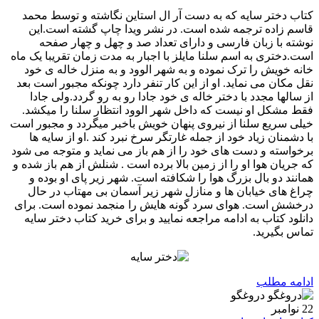
کتاب دختر سایه که به دست آر ال استاین نگاشته و توسط محمد
قاسم زاده ترجمه شده است. در نشر ویدا چاپ گشته است.این
نوشته با زبان فارسی و دارای تعداد صد و چهل و چهار صفحه
است.دختری به اسم سلنا مایلز با اجبار به مدت زمان تقریبا یک ماه
خانه خویش را ترک نموده و به شهر الوود و به منزل خاله ی خود
نقل مکان می نماید. او از این کار تنفر دارد چونکه مجبور است بعد
از سالها مجدد با دختر خاله ی خود جادا رو به رو گردد.ولی جادا
فقط مشکل او نیست که داخل شهر الوود انتظار سلنا را میکشد.
خیلی سریع سلنا از نیروی پنهان خویش باخبر میگردد و مجبور است
با دشمنان زیاد خود از جمله غارتگر سرخ نبرد کند .او از سایه ها
برخواسته و دست های خود را از هم باز می نماید و متوجه می شود
که جریان هوا او را از زمین بالا برده است . شنلش از هم باز شده و
همانند دو بال بزرگ هوا را شکافته است. شهر زیر پای او بوده و
چراغ های خیابان ها و منازل شهر زیر آسمان بی مهتاب در حال
درخشش است. هوای سرد گونه هایش را منجمد نموده است. برای
دانلود کتاب به ادامه مراجعه نمایید و برای خرید کتاب دختر سایه
تماس بگیرید.
ادامه مطلب
22
نوامبر