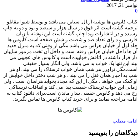
نوامبر 21, 2017
0
کتاب کابوس ها نوشته آر.ال.استاین می باشد و توسط شیوا مقانلو
ترجمه گشته است.اثر فوق در سال هزار و سیصد و نود و دو به چاپ
رسیده و در انتشارات ویدا چاپ گشته است.این نوشته با زبان
فارسی و دارای تعداد صد و شصت و شش صفحه است.کابوس ها
جلد اول از خیابان هراس می باشد.مگی از وقتی که به منزل جدید
آن ها داخل خیابان هراس رفته است و داخل آن تخت مرموز سایبان
دار قرار داشته در اتاقش خوابیده است و کابوس های عجیبی می
بیند.این تنها یک خواب بد می باشد. ولی انگار بسیار حقیقی
است.مگی تراورز هر شب همان خواب ترسناک را می بیند. او هر
شب به اجبار همان قتل را می بیند . و هر شب دختر داخل خوابش از
او کمک می خواهد . مگی از این که مجدد بخوابد هراسان است . ولی
زمانی این خواب ترسناک حقیقت پیدا می کند و اتفاقات ترسناکی
رخ می دهد و کابوس حقیقی بیدار ماندن است.برای دانلود کتاب به
ادامه مراجعه نمایید و برای خرید کتاب کابوس ها تماس بگیرید.
ادامه مطلب
دیدگاهتان را بنویسید