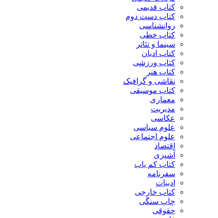
کتاب قدیمی
کتاب دست دوم
روانشناسی
کتاب خطی
سینما و تئاتر
کتاب ادیان
کتاب ورزشی
کتاب هنر
نقاشی و گرافیک
کتاب موسیقی
معماری
مدیریت
عکاسی
علوم سیاسی
علوم اجتماعی
اقتصاد
آشپزی
کتاب کم یاب
سفرنامه
ادبیات
کتاب خارجی
چاپ سنگی
حقوقی