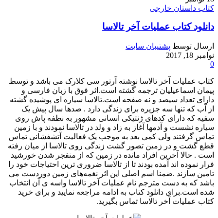
کتاب داستان خارجی
دانلود کتاب عملیات آخر تالاسا
ارسال توسط
پشتیبان سایت
نوامبر 18, 2017
0
کتاب عملیات آخر تالاسا نوشته آرتور سی کلارک می باشد و توسط
پیمان اسماعیلیان ترجمه گشته است.اثر فوق با زبان فارسی و
دارای تعداد سیصد و نه صفحه است.تالاسا سیاره ای پوشیده گشته
از آب که تنها سه جزیره برای زندگی دارد . صدها سال پیش یک
سفیه که دارای کدهای ژنتیکی انسانی مشهور به نطفه پاش روی
سیاره نشست و آدمها آغاز به زاد و ولد در تالاسا نمودند و با زمین
تماس گرفتند ولی کمی بعد به موجب یک فعالیت آتشفشانی تماس
قطع گشت و در زمین تصور گشت زندگی روی تالاسا از میان رفته
است . حالا آخرین افراد مانده در زمین که از منفجر شدن خورشید
فرار نموده اند آمده بودند تا از تالاسا ضروری ترین احتیاجات خود را
تامین سازند .ضمنا اسم اصلی این اثر نغمه‌های زمین دوردست می
باشد که به دست مترجم نام عملیات آخر تالاسا واسه ی آن انتخاب
شده است.برای دانلود کتاب به ادامه مراجعه نمایید و برای خرید
کتاب عملیات آخر تالاسا تماس بگیرید.