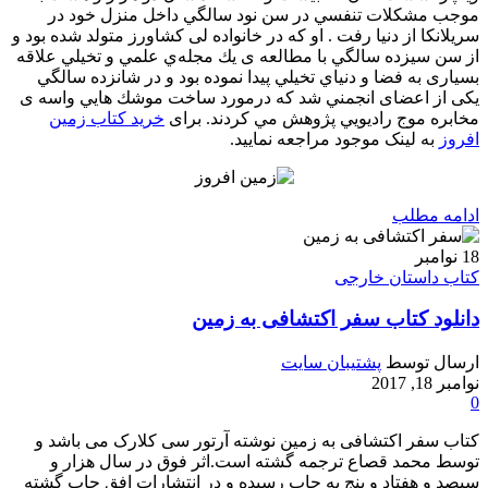
موجب مشكلات تنفسي در سن نود سالگي داخل منزل خود در
سريلانكا از دنیا رفت . او كه در خانواده لی كشاورز متولد شده بود و
از سن سیزده سالگي با مطالعه ی يك مجله‌ي علمي و تخيلي علاقه
بسیاری به فضا و دنياي تخيلي پيدا نموده بود و در شانزده سالگي
یکی از اعضای انجمني شد كه درمورد ساخت موشك هايي واسه ی
مخابره موج راديويي پژوهش مي كردند. برای
خرید کتاب زمین
افروز
به لینک موجود مراجعه نمایید.
ادامه مطلب
18
نوامبر
کتاب داستان خارجی
دانلود کتاب سفر اکتشافی به زمین
ارسال توسط
پشتیبان سایت
نوامبر 18, 2017
0
کتاب سفر اکتشافی به زمین نوشته آرتور سی کلارک می باشد و
توسط محمد قصاع ترجمه گشته است.اثر فوق در سال هزار و
سیصد و هفتاد و پنج به چاپ رسیده و در انتشارات افق چاپ گشته