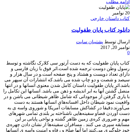
ادامه مطلب
20
نوامبر
کتاب داستان خارجی
دانلود کتاب پایان طفولیت
ارسال توسط
پشتیبان سایت
نوامبر 20, 2017
0
کتاب پایان طفولیت که به دست آرتور سی کلارک نگاشته و توسط
رسول وطن دوست ترجمه شده است.اثر فوق با زبان فارسی و
دارای تعداد دویست و هشتاد و پنج صفحه است.و در سال هزار و
سیصد و شصت و دو چاپ شده می باشد.که انتشارات آن س‍پ‍ه‍ر می
باشد.اثر پایان طفولیت داستان کامل شدن معنوی انسانها و در انتها
منصل گشتن آنها به ابر اندیشه و ذهن می باشد. انسانها این تکامل را
با یاری گرفتن از موجوداتی که شامل ظاهر شیطانی می باشن و در
واقعیت نمود شیطان داخل افسانه‌های انسانها هستند به دست
می‌آورند.دقیقا در کشاکش مسابقات آمریکا و شوروی واسه ی به
دست آوردن فضاو سفینه‌هایی ناشناخته بر بلندی تمامی شهرهای
مهم و ضروری کره‌ی زمین ظاهر گشته و نواحی پایانی بر این
مسابقه سپری می کنند . مسافران سفینه‌ها از نشان دادن چهره‌ی
خود جلوگیری می‌کنند اما آنها صلح و رفاه و امنیت واسه ی انسانها