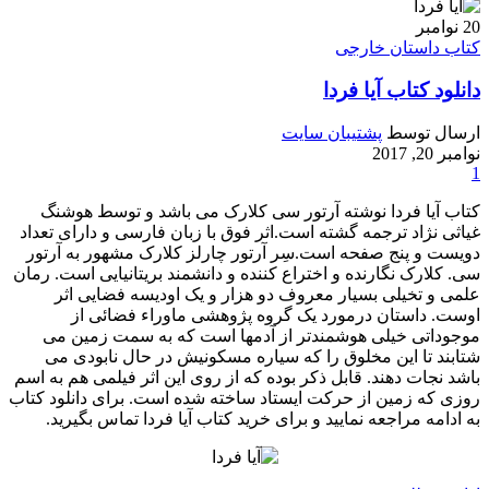
20
نوامبر
کتاب داستان خارجی
دانلود کتاب آیا فردا
ارسال توسط
پشتیبان سایت
نوامبر 20, 2017
1
کتاب آیا فردا نوشته آرتور سی کلارک می باشد و توسط هوشنگ
غیاثی نژاد ترجمه گشته است.اثر فوق با زبان فارسی و دارای تعداد
دویست و پنج صفحه است.سِر آرتور چارلز کلارک مشهور به آرتور
سی. کلارک نگارنده و اختراع کننده و دانشمند بریتانیایی است. رمان
علمی و تخیلی بسیار معروف دو هزار و یک اودیسه فضایی اثر
اوست. داستان درمورد یک گروه پژوهشی ماوراء فضائی از
موجوداتی خیلی هوشمندتر از آدمها است که به سمت زمین می
شتابند تا این مخلوق را که سیاره مسکونیش در حال نابودی می
باشد نجات دهند. قابل ذکر بوده که از روی این اثر فیلمی هم به اسم
روزی که زمین از حرکت ایستاد ساخته شده است. برای دانلود کتاب
به ادامه مراجعه نمایید و برای خرید کتاب آیا فردا تماس بگیرید.