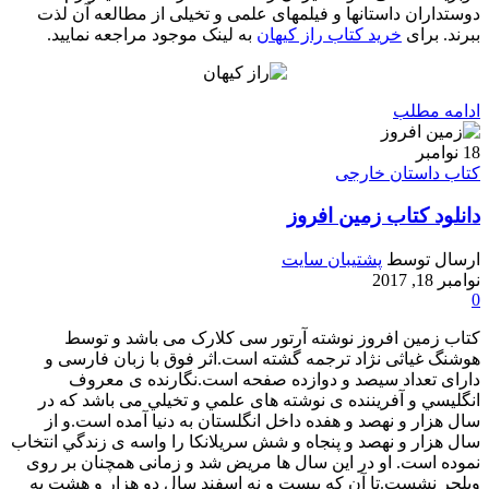
دوستداران داستانها و فیلمهای علمی و تخیلی از مطالعه آن لذت
ببرند. برای
خرید کتاب راز کیهان
به لینک موجود مراجعه نمایید.
ادامه مطلب
18
نوامبر
کتاب داستان خارجی
دانلود کتاب زمین افروز
ارسال توسط
پشتیبان سایت
نوامبر 18, 2017
0
کتاب زمین افروز نوشته آرتور سی کلارک می باشد و توسط
هوشنگ غیاثی نژاد ترجمه گشته است.اثر فوق با زبان فارسی و
دارای تعداد سیصد و دوازده صفحه است.نگارنده ی معروف
انگليسي و آفریننده ی نوشته های علمي و تخيلي می باشد که در
سال هزار و نهصد و هفده داخل انگلستان به دنیا آمده است.و از
سال هزار و نهصد و پنجاه و شش سريلانكا را واسه ی زندگي انتخاب
نموده است. او در این سال ها مریض شد و زمانی همچنان بر روی
ويلچر نشست.تا آن که بیست و نه اسفند سال دو هزار و هشت به