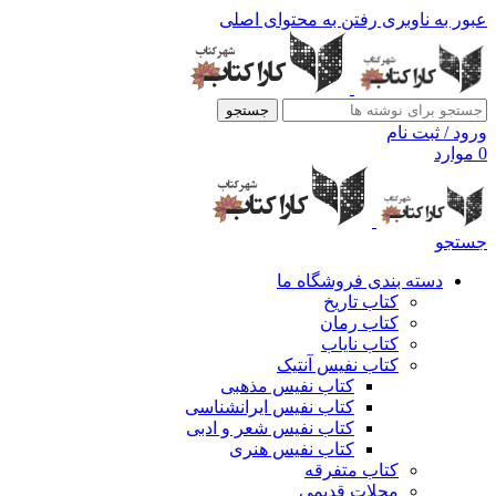
عبور به ناوبری
رفتن به محتوای اصلی
جستجو
ورود / ثبت نام
0
موارد
جستجو
دسته بندی فروشگاه ما
کتاب تاریخ
کتاب رمان
کتاب نایاب
کتاب نفیس آنتیک
کتاب نفیس مذهبی
کتاب نفیس ایرانشناسی
کتاب نفیس شعر و ادبی
کتاب نفیس هنری
کتاب متفرقه
مجلات قدیمی