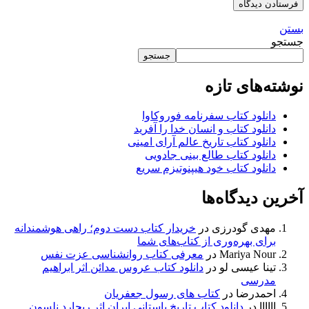
بستن
جستجو
جستجو
نوشته‌های تازه
دانلود کتاب سفرنامه فوروکاوا
دانلود کتاب و انسان خدا را آفرید
دانلود کتاب تاریخ عالم آرای امینی
دانلود کتاب طالع بینی جادویی
دانلود کتاب خود هیپنوتیزم سریع
آخرین دیدگاه‌ها
مهدی گودرزی
در
خریدار کتاب دست دوم؛ راهی هوشمندانه
برای بهره‌وری از کتاب‌های شما
Mariya Nour
در
معرفی کتاب روانشناسی عزت نفس
تینا عیسی لو
در
دانلود کتاب عروس مدائن اثر ابراهیم
مدرسی
احمدرضا
در
کتاب های رسول جعفریان
اااااا
در
دانلود کتاب تاریخ باستانی ایران اثر ریچارد نلسون