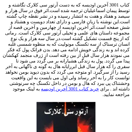
کتاب 3001 آخرین اودیسه که به دست آرتور سی کلارک نگاشته و
توسط پیمان اسماعیلیان ترجمه شده است.اثر فوق در سال هزار و
سیصد و هفتاد و هفت به انتشار رسیده و در نشر نقطه چاپ گشته
است.این نوشته با زبان فارسی و دارای تعداد دویست و هشتاد و
شش صفحه است.اثر آخرین اودیسه از چهارمین و آخرین قصه از
مجموعه داستان های علمی و تخیلی آرتور سی کلارک است. رمانی
که از پنج قسمت تشکیل گشته است.در سال سه هزار و یک نوع
انسان ترسناک از سه تکسنگ مونولیت که به منظوه شمسی غلبه
کرده اند و به زندگی خویش ادامه می دهد. بدن فرانک پول که فکر
می نمودند هزار سال قبل از بین رفته است از ژرف منجمد کهکشان
پیدا می گردد. پول به زندگی هشیارانه بر می گردد می شود تا
سفری را که هزار سال قبل ابررایانه هال به گونه ی ناگهانی به آخر
رسید را از سرگیرد. او متوجه می گردد که بدون دیوید بومن نخواهد
توانست کار را به آخر رساند ولی اول می بایست به این واقعیت
وحشتناک پی ببرد که هال و بومن در داخل تکسنگ چه سرنوشتی
داشته اند . برای
خرید کتاب 3001 آخرین اودیسه
به لینک موجود
مراجعه نمایید.