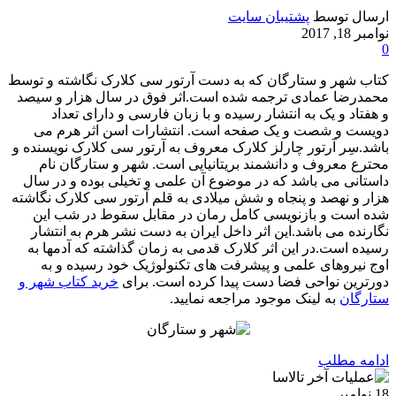
ارسال توسط
پشتیبان سایت
نوامبر 18, 2017
0
کتاب شهر و ستارگان که به دست آرتور سی کلارک نگاشته و توسط
محمدرضا عمادی ترجمه شده است.اثر فوق در سال هزار و سیصد
و هفتاد و یک به انتشار رسیده و با زبان فارسی و دارای تعداد
دویست و شصت و یک صفحه است. انتشارات اسن اثر هرم‫ می
باشد.سِر آرتور چارلز کلارک معروف به آرتور سی کلارک نویسنده و
محترع معروف و دانشمند بریتانیایی است. شهر و ستارگان نام
داستانی می باشد که در موضوع آن علمی و تخیلی بوده و در سال
هزار و نهصد و پنجاه و شش میلادی به قلم آرتور سی کلارک نگاشته
شده است و بازنویسی کامل رمان در مقابل سقوط در شب این
نگارنده می باشد.این اثر داخل ایران به دست نشر هرم به انتشار
رسیده است.در این اثر کلارک قدمی به زمان گذاشته که آدمها به
اوج نیروهای علمی و پیشرفت های تکنولوژیک خود رسیده و به
دورترین نواحی فضا دست پیدا کرده است. برای
خرید کتاب شهر و
ستارگان
به لینک موجود مراجعه نمایید.
ادامه مطلب
18
نوامبر