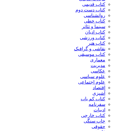
کتاب قدیمی
کتاب دست دوم
روانشناسی
کتاب خطی
سینما و تئاتر
کتاب ادیان
کتاب ورزشی
کتاب هنر
نقاشی و گرافیک
کتاب موسیقی
معماری
مدیریت
عکاسی
علوم سیاسی
علوم اجتماعی
اقتصاد
آشپزی
کتاب کم یاب
سفرنامه
ادبیات
کتاب خارجی
چاپ سنگی
حقوقی