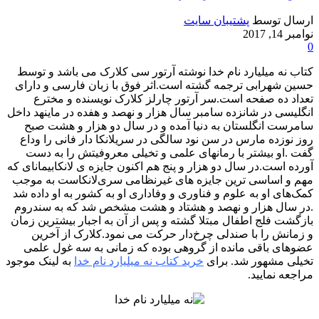
ارسال توسط
پشتیبان سایت
نوامبر 14, 2017
0
کتاب نه میلیارد نام خدا نوشته آرتور سی کلارک می باشد و توسط
حسین شهرابی ترجمه گشته است.اثر فوق با زبان فارسی و دارای
تعداد ده صفحه است.سر آرتور چارلز کلارک نویسنده و مخترع
انگلیسی در شانزده سامبر سال هزار و نهصد و هفده در ماینهد داخل
سامرست انگلستان به دنیا آمده و در سال دو هزار و هشت صبح
روز نوزده مارس در سن نود سالگی در سریلانکا دار فانی را وداع
گفت .او بیشتر با رمانهای علمی و تخیلی معروفیتش را به دست
آورده است.در سال دو هزار و پنج هم اکنون جایزه ی لانکابیمانای که
مهم و اساسی ترین جایزه های غیرنظامی سری‌لانکاست به موجب
کمک‌های او به علوم و فناوری و وفاداری او به کشور به او داده شد
.در سال هزار و نهصد و هشتاد و هشت مشخص شد که به سندروم
بازگشت فلج اطفال مبتلا گشته و پس از آن به اجبار بیشترین زمان
و زمانش را با صندلی چرخ‌دار حرکت می نمود.کلارک از آخرین
عضوهای باقی مانده از گروهی بوده که زمانی به سه غول علمی
تخیلی مشهور شد. برای
خرید کتاب نه میلیارد نام خدا
به لینک موجود
مراجعه نمایید.