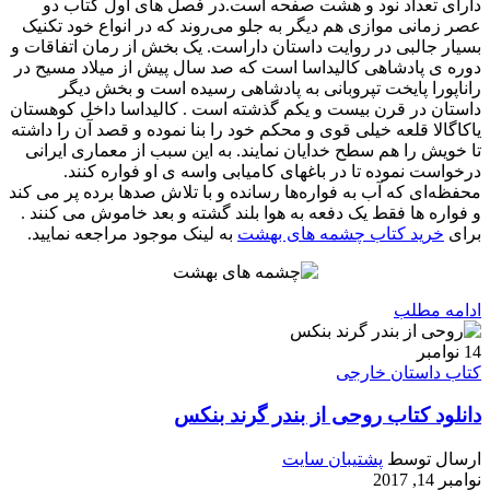
دارای تعداد نود و هشت صفحه است.در فصل های اول کتاب دو
عصر زمانی موازی هم دیگر به جلو می‌روند که در انواع خود تکنیک
بسیار جالبی در روایت داستان داراست. یک بخش از رمان اتفاقات و
دوره ی پادشاهی کالیداسا است که صد سال پیش از میلاد مسیح در
راناپورا پایخت تپروبانی به پادشاهی رسیده است و بخش دیگر
داستان در قرن بیست و یکم گذشته است . کالیداسا داخل کوهستان
یاکاگالا قلعه خیلی قوی و محکم خود را بنا نموده و قصد آن را داشته
تا خویش را هم سطح خدایان نمایند. به این سبب از معماری ایرانی
درخواست نموده تا در باغهای کامیابی واسه ی او فواره کنند.
محفظه‌ای که آب به فواره‌ها رسانده و با تلاش صدها برده پر می کند
و فواره ها فقط یک دفعه به هوا بلند گشته و بعد خاموش می کنند .
برای
خرید کتاب چشمه های بهشت
به لینک موجود مراجعه نمایید.
ادامه مطلب
14
نوامبر
کتاب داستان خارجی
دانلود کتاب روحی از بندر گرند بنکس
ارسال توسط
پشتیبان سایت
نوامبر 14, 2017