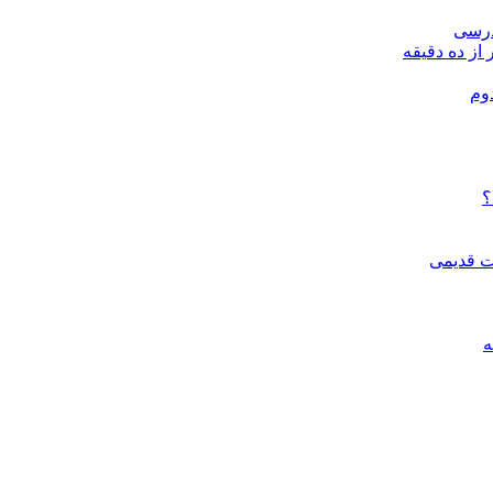
درسی
 از ده دقیقه
وم
؟
ات قدیمی
ه