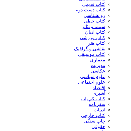
کتاب قدیمی
کتاب دست دوم
روانشناسی
کتاب خطی
سینما و تئاتر
کتاب ادیان
کتاب ورزشی
کتاب هنر
نقاشی و گرافیک
کتاب موسیقی
معماری
مدیریت
عکاسی
علوم سیاسی
علوم اجتماعی
اقتصاد
آشپزی
کتاب کم یاب
سفرنامه
ادبیات
کتاب خارجی
چاپ سنگی
حقوقی