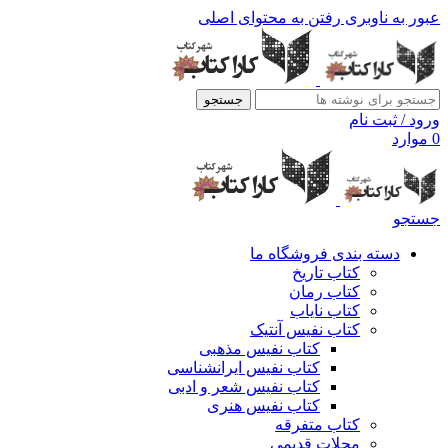
عبور به ناوبری
رفتن به محتوای اصلی
جستجو
ورود / ثبت نام
0
موارد
جستجو
دسته بندی فروشگاه ما
کتاب تاریخ
کتاب رمان
کتاب نایاب
کتاب نفیس آنتیک
کتاب نفیس مذهبی
کتاب نفیس ایرانشناسی
کتاب نفیس شعر و ادبی
کتاب نفیس هنری
کتاب متفرقه
مجلات قدیمی