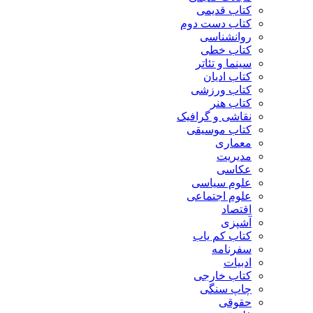
کتاب قدیمی
کتاب دست دوم
روانشناسی
کتاب خطی
سینما و تئاتر
کتاب ادیان
کتاب ورزشی
کتاب هنر
نقاشی و گرافیک
کتاب موسیقی
معماری
مدیریت
عکاسی
علوم سیاسی
علوم اجتماعی
اقتصاد
آشپزی
کتاب کم یاب
سفرنامه
ادبیات
کتاب خارجی
چاپ سنگی
حقوقی