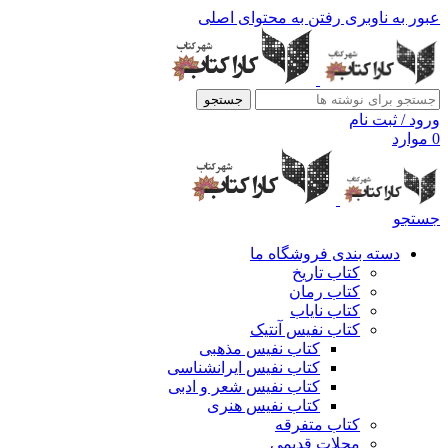
عبور به ناوبری
رفتن به محتوای اصلی
جستجو
ورود / ثبت نام
0
موارد
جستجو
دسته بندی فروشگاه ما
کتاب تاریخ
کتاب رمان
کتاب نایاب
کتاب نفیس آنتیک
کتاب نفیس مذهبی
کتاب نفیس ایرانشناسی
کتاب نفیس شعر و ادبی
کتاب نفیس هنری
کتاب متفرقه
مجلات قدیمی