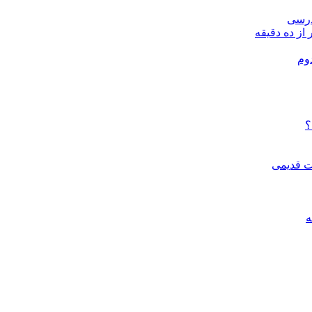
درسی
 از ده دقیقه
وم
؟
ات قدیمی
ه