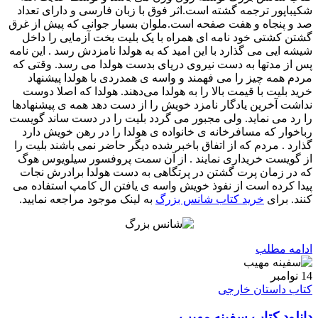
شکیباپور ترجمه گشته است.اثر فوق با زبان فارسی و دارای تعداد
صد و پنجاه و هفت صفحه است.ملوان بسیار جوانی که پیش از غرق
گشتن کشتی خود نامه ای همراه با یک بلیت بخت آزمایی را داخل
شیشه ایی می گذارد با این امید که به هولدا نامزدش رسد . این نامه
پس از مدتها به دست نیروی دریای بدست هولدا می رسد. وقتی که
مردم همه چیز را می فهمند و واسه ی همدردی با هولدا پیشنهاد
خرید بلیت با قیمت بالا را به هولدا می‌دهند. هولدا که اصلا دوست
نداشت آخرین یادگار نامزد خویش را از دست دهد همه ی پیشنهادها
را رد می نماید. ولی مجبور می گردد بلیت را در دست ساند گویست
رباخوار که مسافرخانه ی خانواده ی هولدا را در رهن خویش دارد
گذارد . مردم که از اتفاق باخبر شده دیگر حاضر نمی باشند بلیت را
از گویست خریداری نمایند . از آن سمت پروفسور سیلویوس هوگ
که در زمان پرت گشتن در پرتگاهی به دست هولدا برادرش نجات
پیدا کرده است از نفوذ خویش واسه ی یافتن ال کامپ استفاده می
کنند. برای
خرید کتاب شانس بزرگ
به لینک موجود مراجعه نمایید.
ادامه مطلب
14
نوامبر
کتاب داستان خارجی
دانلود کتاب سفینه مهیب