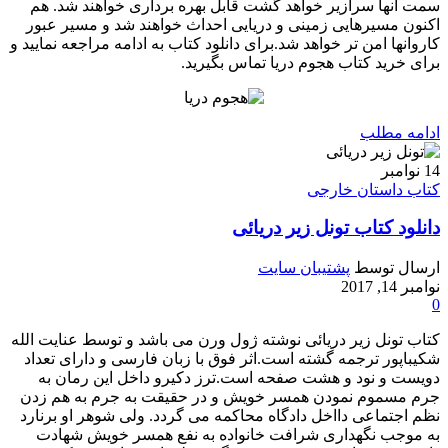
سمت آنها سرازیر خواهد گشت قابل بهره برداری خواهند شد. هم
اکنون مسیرهایی زمینی و دریایی احداث خواهند شد و مسیر عبور
کاروانها امن تر خواهد شد.برای دانلود کتاب به ادامه مراجعه نمایید و
برای خرید کتاب هجوم دریا تماس بگیرید.
ادامه مطلب
14
نوامبر
کتاب داستان خارجی
دانلود کتاب تونل زیر دریائی
ارسال توسط
پشتیبان سایت
نوامبر 14, 2017
0
کتاب تونل زیر دریائی نوشته ژول ورن می باشد و توسط عنایت الله
شکیباپور ترجمه گشته است.اثر فوق با زبان فارسی و دارای تعداد
دویست و نود و هشت صفحه است.ترز دكیرو داخل این رمان به
جرم مسموم نمودن همسر خویش و در حقیقت به جرم به هم زدن
نظم اجتماعی دااخل دادگاه محاكمه می گردد. ولی شوهر او برنارد
به موجب نگهداری شرافت خانواده به نفع همسر خویش شهادت