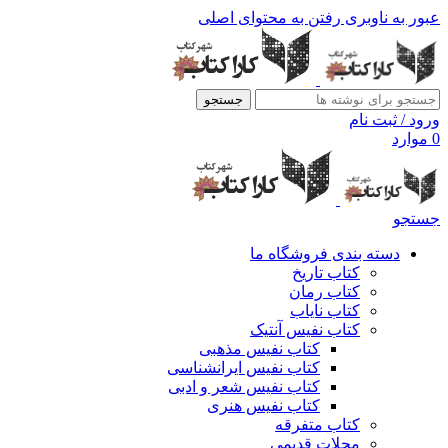
عبور به ناوبری
رفتن به محتوای اصلی
جستجو
ورود / ثبت نام
0
موارد
جستجو
دسته بندی فروشگاه ما
کتاب تاریخ
کتاب رمان
کتاب نایاب
کتاب نفیس آنتیک
کتاب نفیس مذهبی
کتاب نفیس ایرانشناسی
کتاب نفیس شعر و ادبی
کتاب نفیس هنری
کتاب متفرقه
مجلات قدیمی