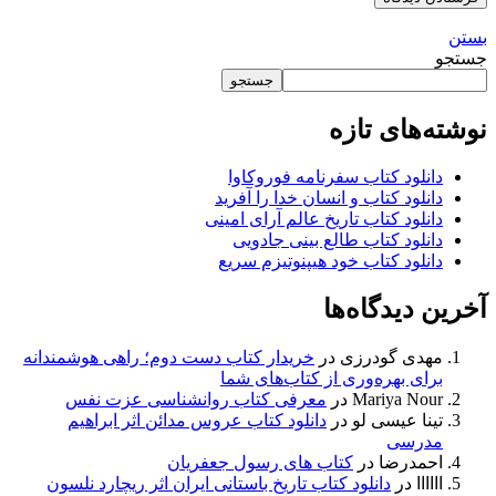
بستن
جستجو
جستجو
نوشته‌های تازه
دانلود کتاب سفرنامه فوروکاوا
دانلود کتاب و انسان خدا را آفرید
دانلود کتاب تاریخ عالم آرای امینی
دانلود کتاب طالع بینی جادویی
دانلود کتاب خود هیپنوتیزم سریع
آخرین دیدگاه‌ها
مهدی گودرزی
در
خریدار کتاب دست دوم؛ راهی هوشمندانه
برای بهره‌وری از کتاب‌های شما
Mariya Nour
در
معرفی کتاب روانشناسی عزت نفس
تینا عیسی لو
در
دانلود کتاب عروس مدائن اثر ابراهیم
مدرسی
احمدرضا
در
کتاب های رسول جعفریان
اااااا
در
دانلود کتاب تاریخ باستانی ایران اثر ریچارد نلسون