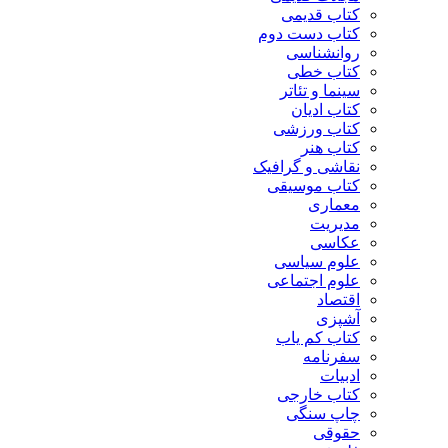
کتاب قدیمی
کتاب دست دوم
روانشناسی
کتاب خطی
سینما و تئاتر
کتاب ادیان
کتاب ورزشی
کتاب هنر
نقاشی و گرافیک
کتاب موسیقی
معماری
مدیریت
عکاسی
علوم سیاسی
علوم اجتماعی
اقتصاد
آشپزی
کتاب کم یاب
سفرنامه
ادبیات
کتاب خارجی
چاپ سنگی
حقوقی