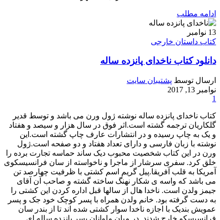
ادامه مطلب
13
نوامبر
کتاب داستان خارجی
دانلود کتاب ناخدای پانزده ساله
ارسال توسط
پشتیبان سایت
نوامبر 13, 2017
1
کتاب ناخدای پانزده ساله نوشته ژول ورن می باشد و توسط قدیر
گلکاریان ترجمه گشته است.اثر فوق در سال هزار و سیصد و هفتاد
و یک به چاپ رسیده و در انتشارات عارف چاپ گشته است.این
نوشته با زبان فارسی و دارای تعداد هفتاد و دو صفحه است.ژول
ورن در این کتاب شخصیت محبوب دیک ساند حماسه تجارت برده را
خلق کرد. سفری سرشار از ماجرا و ناخواسته از سان فرانسیسکوی
آمریکا به قلب آفریقا.پیل گریم اسم کشتی با ظرفیت چهارصد تن
می باشد که واسه ی شکار نهنگ ساخته گشته و صاحب آن آقای
جیمز ولدن است. ناخدا هال از سالها قبل اداره کردن این کشتی را
به دست گرفته بود. خانم ولدن همراه با پسر کوچک خود جک و پسر
عمویش بندیک با اجازه ناخدا سوار کشتی شده اند تا از بندر سان
فرانسیسکو خارج شدند. در میان ملوانان پسر پانزده ساله ای