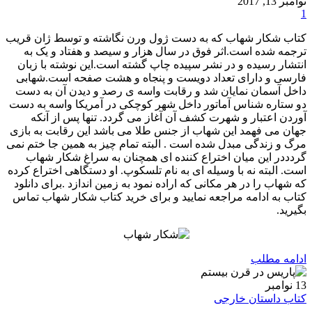
نوامبر 13, 2017
1
کتاب شکار شهاب که به دست ژول ورن نگاشته و توسط ژان قریب
ترجمه شده است.اثر فوق در سال هزار و سیصد و هفتاد و یک به
انتشار رسیده و در نشر سپیده چاپ گشته است.این نوشته با زبان
فارسی و دارای تعداد دویست و پنجاه و هشت صفحه است.شهابی
داخل آسمان نمایان شد و رقابت واسه ی رصد و دیدن آن به دست
دو ستاره شناس آماتور داخل شهر کوچکی در آمریکا واسه به دست
آوردن اعتبار و شهرت کشف آن آغاز می گردد. تنها پس از آنکه
جهان می فهمد این شهاب از جنس طلا می باشد این رقابت به بازی
مرگ و زندگی مبدل شده است . البته تمام چیز به همین جا ختم نمی
گردددر این میان اختراع کننده ای همچنان به سراغ شکار شهاب
است. البته نه با وسیله ای به نام تلسکوپ. او دستگاهی اختراع کرده
که شهاب را در هر مکانی که اراده نمود به زمین اندازد .برای دانلود
کتاب به ادامه مراجعه نمایید و برای خرید کتاب شکار شهاب تماس
بگیرید.
ادامه مطلب
13
نوامبر
کتاب داستان خارجی