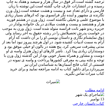
ترجمه گشته است.اثر فوق در سال هزار و سیصد و هفتاد به چاپ
رسیده و در انتشارات عارف چاپ گشته است.این نوشته با زبان
فارسی و دارای تعداد صد و بیست و هشت صفحه است.ژول ورن
نگارنده ی مشهور و آینده نگر فرانسوی بود که اثرهای بسیار زیادی
با موضوع علمی و تخیلی نگاشته است. ژول ورن در هشتم فوریه
هزار و هشتصد و بیست و هشت میلادی در یک خانواده پولدار در
جزیره ریدو شهر نانت فرانسه متولد شده است .ژول ورن به موجب
در خواست پدرش تحصیلاتش را در رشته حقوق به آخر رساند ولی
ذوق نمایشنام نگاری و داستان نویسی او را بر آن داشت که آرام
آرام به سمت ادبیات کشیده شود. در اول هرچند پیروز نبود اما بعد از
مدتی پیشرفت سریعی کرد. پنج هفته در بالون او خیلی موفق بود و
دوستداران زیادی پیدا کرد . ناشر کارهای او ژول هتزل واسه ی او
دوست و مشاور و همراه بسیار خوبی بود.از این گذشته ژول ورن با
توجه و نکته بینی به معرفی کشورها پرداخت و واسه ی نمونه در
قسمتی از کتاب فاتح آسمان‌ها به شناساندن ایران نیز
می‌پردازد.برای دانلود کتاب به ادامه مراجعه نمایید و برای خرید
کتاب میراث تماس بگیرید.
ادامه مطلب
13
نوامبر
کتاب داستان خارجی