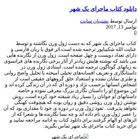
دانلود کتاب ماجرای یک شهر
ارسال توسط
پشتیبان سایت
نوامبر 13, 2017
0
کتاب ماجرای یک شهر که به دست ژول ورن نگاشته و توسط
عنایت الله شکیباپور ترجمه شده است.اثر فوق با زبان فارسی و
دارای تعداد دویست و چهل صفحه است. ژول ورن از نگارنده هایی
می باشد که نوشته هایش زیادتر از آثار برخی نگارنده های فرانسوی
به زبانهای گوناگون ترجمه شده است. استادی ژول ورن در
داستانگاری و تعریف افسانه‌های تخیلی آمیخته با تحلیل واضح روانی
و طنزی نمایان نشده و استعداد خلق گروههای حقیقی است از
اشخاص انسانها برحسب نژاد و دوره ای که در آن زندگی کرده اند و
این موضوع او را داستان‌ نگاری بزرگ معرفی نموده و خاصه
داستانهای او جوانان را بسیار زیاد شیفته خود کرده است. روش
نوشتن ژول ورن روشی دقیق و روان بوده که هیچوقت کهنگی
نخواهد پذیرفت . نفوذ ژول ورن در دوره ی خود تا مقداری بود که آن
را عصر ژول ورن نام داده اند و چه بسا نگارنده ها و شعرا که از
اثرهای او الهام گرفتند.برای دانلود کتاب به ادامه مراجعه نمایید و
برای خرید کتاب ماجرای یک شهر تماس بگیرید.