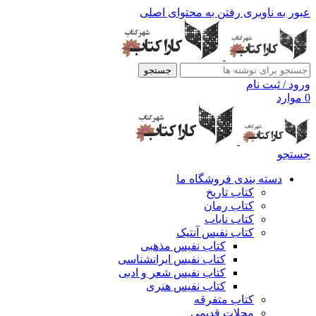
عبور به ناوبری
رفتن به محتوای اصلی
جستجو
ورود / ثبت نام
0
موارد
جستجو
دسته بندی فروشگاه ما
کتاب تاریخ
کتاب رمان
کتاب نایاب
کتاب نفیس آنتیک
کتاب نفیس مذهبی
کتاب نفیس ایرانشناسی
کتاب نفیس شعر و ادبی
کتاب نفیس هنری
کتاب متفرقه
مجلات قدیمی