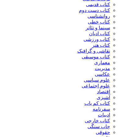
کتاب قدیمی
کتاب دست دوم
روانشناسی
کتاب خطی
سینما و تئاتر
کتاب ادیان
کتاب ورزشی
کتاب هنر
نقاشی و گرافیک
کتاب موسیقی
معماری
مدیریت
عکاسی
علوم سیاسی
علوم اجتماعی
اقتصاد
آشپزی
کتاب کم یاب
سفرنامه
ادبیات
کتاب خارجی
چاپ سنگی
حقوقی