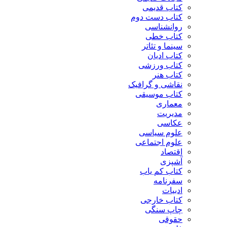
کتاب قدیمی
کتاب دست دوم
روانشناسی
کتاب خطی
سینما و تئاتر
کتاب ادیان
کتاب ورزشی
کتاب هنر
نقاشی و گرافیک
کتاب موسیقی
معماری
مدیریت
عکاسی
علوم سیاسی
علوم اجتماعی
اقتصاد
آشپزی
کتاب کم یاب
سفرنامه
ادبیات
کتاب خارجی
چاپ سنگی
حقوقی