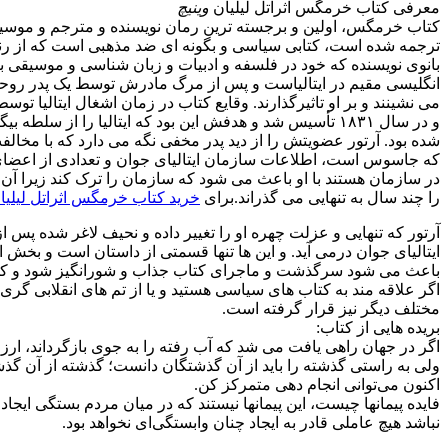
معرفی کتاب خرمگس اثر
اتل لیلیان
وینیچ
کتاب خرمگس، اولین و برجسته ترین رمان نویسنده و مترجم و موسیق
ترجمه شده است، کتابی سیاسی و بگونه ای ضد مذهبی است که از رن
بانوی نویسنده که خود در فلسفه و ادبیات و زبان شناسی و موسیقی 
انگلیسی مقیم در ایتالیاست و پس از مرگ مادرش توسط یک پدر روحانی 
می نشینند و بر او تاثیرگذارند. وقایع کتاب در زمان اشغال ایتالیا 
و در سال ۱۸۳۱ تأسیس شد و هدفش این بود که ایتالیا را ا
شده بود. آرتور عضویتش را از دید پدر مخفی نگه می دارد که با مخالف
که جاسوس است، اطلاعات سازمان ایتالیای جوان و تعدادی از اعضای 
در سازمان هستند با او باعث می شود که سازمان را ترک کند زیرا آن
را چند سال به تنهایی می گذراند.برای
خرید کتاب خرمگس اثراتل لیلیان
آرتور که تنهایی و عزلت چهره او را تغییر داده و نحیف لاغر شده 
ایتالیای جوان درمی آید. و این ها تنها قسمتی از داستان است و بخش
باعث می شود سرگذشت و ماجرای کتاب جذاب و شورانگیز شود و کسا
اگر علاقه مند به کتاب های سیاسی هستید و یا از تم های انقلابی گر
مختلف دیگر نیز قرار گرفته است.
بریده هایی از کتاب:
اگر در جهان راهی یافت می شد که آب رفته را به جوی بازگرداند، ا
ولی به راستی گذشته را باید از آن گذشتگان دانست؛ گذشته از آن گذ
اکنون می‌توانی انجام دهی متمرکز کن.
فایده پیمانها چیست، این پیمانها نیستند که در میان مردم بستگی ای
نباشد هیچ عاملی قادر به ایجاد چنان وابستگی‌ای نخواهد بود.