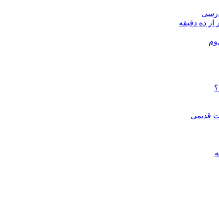
درسی
 از ده دقیقه
وم
؟
ات قدیمی
ه