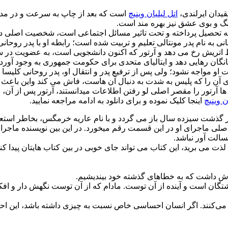
یدان ایرلندی،
اتل لیلیان وینیچ
است که بعد از چاپ به سرعت و در مدت 
گ و بوی عشق نیز بهره مند است.
به تحصیل پرداخته و تحت تاثیر مسائل اجتماعی است، شخصیت اصلی داس
به نام پدر مونتالی تعلیم و تربیت شده است؛ رابطه او با پدر روحانی
توسط اتریش رخ می دهد و آرتور که اکنون دانشجویی است، به عضویت در 
ز سلطه بیگانگان رهایی دهد و ایتالیای متحدی برای حکومت جمهوری به وجود
ت او مواجه نشود؛ ولی پس از ترفیع پدر و انتقال او، پدر روحانی کلیس
آن را که پلیس به شدت به دنبال آن هاست، فاش می کند واین باعث دس
 ها آرتور را مقصر اصلی لو رفتن اطلاعات میدانستند، آرتور پس از آ
 وینیچ
اینجا کلیک نموده و برای دانلود به ادامه مراجعه نمایید.
پس از گذشت سیزده سال باز می گردد و با نام عاریه خرمگس، بخاطر ا
 اصلی ماجرای او در این قسمت رقم میخورد. در این بین نویسنده ماجر
لت آور نباشد.
ی لذت می برید، این کتاب می تواند جای خوبی در بین کتاب هایتان پیدا
رزش داشت که به خطاهای گذشته خود بیندیشیم.
شتگان است و آینده از آن توست. مادام که از آن توست نگهش دار و افک
جاد می‌کنند. اگر انسان احساسی خاص نسبت به چیزی داشته باشد، این ا