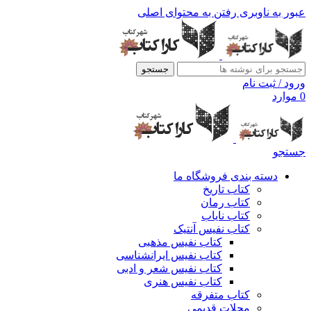
عبور به ناوبری
رفتن به محتوای اصلی
جستجو
ورود / ثبت نام
0
موارد
جستجو
دسته بندی فروشگاه ما
کتاب تاریخ
کتاب رمان
کتاب نایاب
کتاب نفیس آنتیک
کتاب نفیس مذهبی
کتاب نفیس ایرانشناسی
کتاب نفیس شعر و ادبی
کتاب نفیس هنری
کتاب متفرقه
مجلات قدیمی