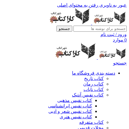
عبور به ناوبری
رفتن به محتوای اصلی
جستجو
ورود / ثبت نام
0
موارد
جستجو
دسته بندی فروشگاه ما
کتاب تاریخ
کتاب رمان
کتاب نایاب
کتاب نفیس آنتیک
کتاب نفیس مذهبی
کتاب نفیس ایرانشناسی
کتاب نفیس شعر و ادبی
کتاب نفیس هنری
کتاب متفرقه
مجلات قدیمی