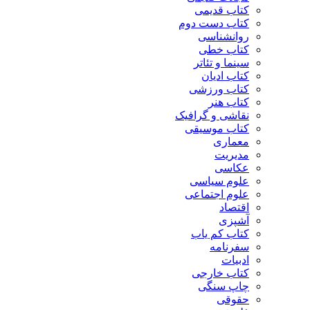
کتاب قدیمی
کتاب دست دوم
روانشناسی
کتاب خطی
سینما و تئاتر
کتاب ادیان
کتاب ورزشی
کتاب هنر
نقاشی و گرافیک
کتاب موسیقی
معماری
مدیریت
عکاسی
علوم سیاسی
علوم اجتماعی
اقتصاد
آشپزی
کتاب کم یاب
سفرنامه
ادبیات
کتاب خارجی
چاپ سنگی
حقوقی