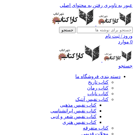
عبور به ناوبری
رفتن به محتوای اصلی
جستجو
ورود / ثبت نام
0
موارد
جستجو
دسته بندی فروشگاه ما
کتاب تاریخ
کتاب رمان
کتاب نایاب
کتاب نفیس آنتیک
کتاب نفیس مذهبی
کتاب نفیس ایرانشناسی
کتاب نفیس شعر و ادبی
کتاب نفیس هنری
کتاب متفرقه
مجلات قدیمی