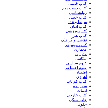
کتاب قدیمی
کتاب دست دوم
روانشناسی
کتاب خطی
سینما و تئاتر
کتاب ادیان
کتاب ورزشی
کتاب هنر
نقاشی و گرافیک
کتاب موسیقی
معماری
مدیریت
عکاسی
علوم سیاسی
علوم اجتماعی
اقتصاد
آشپزی
کتاب کم یاب
سفرنامه
ادبیات
کتاب خارجی
چاپ سنگی
حقوقی