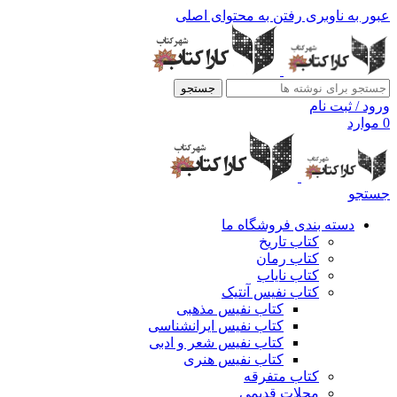
عبور به ناوبری
رفتن به محتوای اصلی
جستجو
ورود / ثبت نام
0
موارد
جستجو
دسته بندی فروشگاه ما
کتاب تاریخ
کتاب رمان
کتاب نایاب
کتاب نفیس آنتیک
کتاب نفیس مذهبی
کتاب نفیس ایرانشناسی
کتاب نفیس شعر و ادبی
کتاب نفیس هنری
کتاب متفرقه
مجلات قدیمی