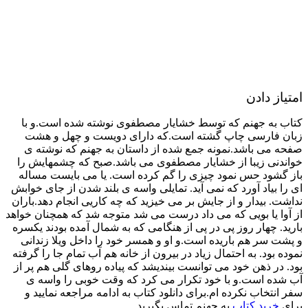
امتیاز دادن
کتاب به جهنم که توسط خشایار مصطفوی نوشته شده است.و با
زبان فارسی چاپ گشته است.که دارای دویست و چهل و هشت
صفحه می باشد.نمونه جمع شده از داستان به جهنم که نوشته ی
خواندنی زیبا از خشایار مصطفوی می باشد.صبح که چشمهایش را
باز گشود حس نمود چیزی را گم کرده است. یا می بایست مساله
ای را بیاد آورد که نمی آید. تمایلی واسه ی بلند شدن از جای خوابش
نداشت. بیدار و از جایش بر می خیزید که چه کاریی انجام دهد.باران
از آوا یا بویی که می داد درست می شد متوجه شد که همچنان خواهد
بارید. چهار روز پی در پی از هنگامی که به شمال آمده بودند یکسره
و پشت سر هم باریده است.و او و همسر خود را داخل ویلا زندانی
نموده بود. به احتمال زیاد در بیرون از خانه هم آب تمام جا را گرفته
بود. در ذهن خود می توانست بیندیشد که پیاده روهای گلی هم پر از
آب شده است.و با خود تکرار می کرد که وقت خوبی را واسه ی
سفر انتخاب نکرده ام.برای دانلود کتاب به ادامه مراجعه نمایید و
برای
خرید کتاب
به جهنم تماس بگیرید.