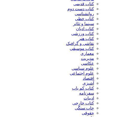
کتاب قدیمی
کتاب دست دوم
روانشناسی
کتاب خطی
سینما و تئاتر
کتاب ادیان
کتاب ورزشی
کتاب هنر
نقاشی و گرافیک
کتاب موسیقی
معماری
مدیریت
عکاسی
علوم سیاسی
علوم اجتماعی
اقتصاد
آشپزی
کتاب کم یاب
سفرنامه
ادبیات
کتاب خارجی
چاپ سنگی
حقوقی