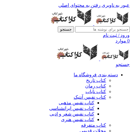
عبور به ناوبری
رفتن به محتوای اصلی
جستجو
ورود / ثبت نام
0
موارد
جستجو
دسته بندی فروشگاه ما
کتاب تاریخ
کتاب رمان
کتاب نایاب
کتاب نفیس آنتیک
کتاب نفیس مذهبی
کتاب نفیس ایرانشناسی
کتاب نفیس شعر و ادبی
کتاب نفیس هنری
کتاب متفرقه
مجلات قدیمی