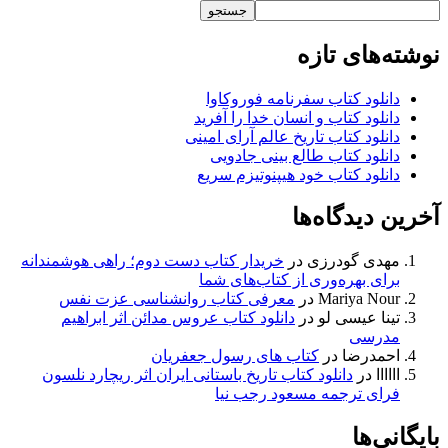
جستجو
نوشته‌های تازه
دانلود کتاب سفرنامه فوروکاوا
دانلود کتاب و انسان خدا را آفرید
دانلود کتاب تاریخ عالم آرای امینی
دانلود کتاب طالع بینی جادویی
دانلود کتاب خود هیپنوتیزم سریع
آخرین دیدگاه‌ها
مهدی گودرزی
در
خریدار کتاب دست دوم؛ راهی هوشمندانه
برای بهره‌وری از کتاب‌های شما
Mariya Nour
در
معرفی کتاب روانشناسی عزت نفس
تینا عیسی لو
در
دانلود کتاب عروس مدائن اثر ابراهیم
مدرسی
احمدرضا
در
کتاب های رسول جعفریان
اااااا
در
دانلود کتاب تاریخ باستانی ایران اثر ریچارد نلسون
فرای ترجمه مسعود رجب نیا
بایگانی‌ها