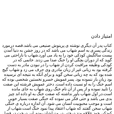
امتیاز دادن
کتاب پدر آن دیگری نوشته ی پرینوش صنیعی می باشد.قصه درمورد
زندگی پسری به اسم شهاب می باشد که در روز جشن به دنیا آمدن
بیست سالگیش کودکی خود را به یاد می آورد.شهاب با ناراحتی می
گوید که از دوران بچگی او را خنگ صدا می زدند. خانمی که در
کودکی وظیفه مراقبت کردن از شهاب را در نبودن مادر به دست
گرفته بود به زبانی غیر از زبان مادری وی حرف می زد و شهاب گیج
شده بود که به چه زبانی سخن گوید و برای آنکه به نتیجه ای نرسیده
بود زبان باز ننموده بود. پسرعمویش خسرو نخستین شخصی بوده که
اسم خنگ را به او نسبت داده است. دختر عمویش فرشته این صفت
را تایید نموده و از پس از آن نام خنگ روی شهاب به جای مانده
است.در اول شهاب باور نداشته که صفت خنگ به او داده اند چیز
بدی می باشد و حتی فکر می نموده که خنگی صفت بسیار خوبی
است و موجب محبوبیت انسان می شود. آن اندازه درباره ی خنگی
شهاب سخن گفتند که شهاب اعتقاد پیدا نمود خنگ است.شهاب از
کودکی خود علاقه مند درختی در منزلشان بوده. این درخت در فصل