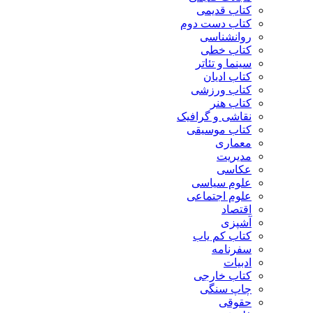
کتاب قدیمی
کتاب دست دوم
روانشناسی
کتاب خطی
سینما و تئاتر
کتاب ادیان
کتاب ورزشی
کتاب هنر
نقاشی و گرافیک
کتاب موسیقی
معماری
مدیریت
عکاسی
علوم سیاسی
علوم اجتماعی
اقتصاد
آشپزی
کتاب کم یاب
سفرنامه
ادبیات
کتاب خارجی
چاپ سنگی
حقوقی