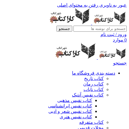
عبور به ناوبری
رفتن به محتوای اصلی
جستجو
ورود / ثبت نام
0
موارد
جستجو
دسته بندی فروشگاه ما
کتاب تاریخ
کتاب رمان
کتاب نایاب
کتاب نفیس آنتیک
کتاب نفیس مذهبی
کتاب نفیس ایرانشناسی
کتاب نفیس شعر و ادبی
کتاب نفیس هنری
کتاب متفرقه
مجلات قدیمی