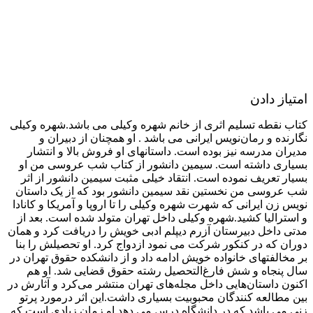
امتیاز دادن
کتاب نقطه تسلیم اثری از خانم شهره وکیلی می باشد.شهره وکیلی
نگارنده و رمان‌نویس ایرانی می باشد . او همچنان از دبیران و
مدیران مدرسه نیز بوده‌ است. داستانهای او فروش بالا و انتشار
بسیاری داشته‌ است. سیمین دانشور از کتاب شب عروسی من او
بسیار تعریف نموده است. انتقاد خیلی مثبت سیمین دانشور از اثر
شب عروسی من نخستین نقد سیمین دانشور بود که از یک داستان
نویس زن ایرانی که شهرت شهره وکیلی را تا اروپا و آمریکا و کانادا
و استرالیا کشید.شهره وکیلی داخل تهران متولد شده است. بعد از
مدتی داخل دبیرستان آزرم دیپلم ادبی خویش را دریافت کرد و همان
دوران که در کنکور شرکت می نمود ازدواج کرد. او تحصیلش را بنا
بر مخالفتهای خانواده خویش ادامه داد و از دانشکده حقوق تهران در
سال پنجاه و شش فارغ‌التحصیل رشته حقوق قضایی شد. او هم
اکنون داستان‌هایی داخل مجله‌های تهران منتشر می‌کرد و آثارش در
بین مطالعه کنندگان محبوبیت بسیاری داشت.این اثر درمورد پرتو
زني می باشد كه در دانشگاه درس مي دهد.او زمان زیادی است كه