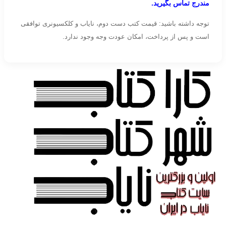
مندرج تماس بگیرید.
توجه داشته باشید: قیمت کتب دست دوم، نایاب و کلکسیونری توافقی
است و پس از پرداخت، امکان عودت وجه وجود ندارد.