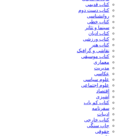
کتاب قدیمی
کتاب دست دوم
روانشناسی
کتاب خطی
سینما و تئاتر
کتاب ادیان
کتاب ورزشی
کتاب هنر
نقاشی و گرافیک
کتاب موسیقی
معماری
مدیریت
عکاسی
علوم سیاسی
علوم اجتماعی
اقتصاد
آشپزی
کتاب کم یاب
سفرنامه
ادبیات
کتاب خارجی
چاپ سنگی
حقوقی