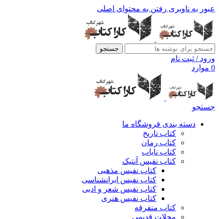
عبور به ناوبری
رفتن به محتوای اصلی
جستجو
ورود / ثبت نام
0
موارد
جستجو
دسته بندی فروشگاه ما
کتاب تاریخ
کتاب رمان
کتاب نایاب
کتاب نفیس آنتیک
کتاب نفیس مذهبی
کتاب نفیس ایرانشناسی
کتاب نفیس شعر و ادبی
کتاب نفیس هنری
کتاب متفرقه
مجلات قدیمی