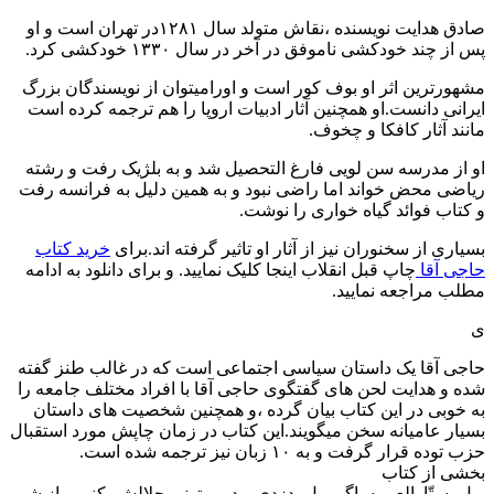
صادق هدایت نویسنده ،نقاش متولد سال ۱۲۸۱در تهران است و او
پس از چند خودکشی ناموفق در آخر در سال ۱۳۳۰ خودکشی کرد.
مشهورترین اثر او بوف کور است و اورامیتوان از نویسندگان بزرگ
ایرانی دانست.او همچنین آثار ادبیات اروپا را هم ترجمه کرده است
مانند آثار کافکا و چخوف.
او از مدرسه سن لویی فارغ التحصیل شد و به بلژیک رفت و رشته
ریاضی محض خواند اما راضی نبود و به همین دلیل به فرانسه رفت
و کتاب فوائد گیاه خواری را نوشت.
بسیاری از سخنوران نیز از آثار او تاثیر گرفته اند.برای
خرید کتاب
حاجی آقا
چاپ قبل انقلاب اینجا کلیک نمایید. و برای دانلود به ادامه
مطلب مراجعه نمایید.
ی
حاجی آقا یک داستان سیاسی اجتماعی است که در غالب طنز گفته
شده و هدایت لحن های گفتگوی حاجی آقا با افراد مختلف جامعه را
به خوبی در این کتاب بیان گرده ،و همچنین شخصیت های داستان
بسیار عامیانه سخن میگویند.این کتاب در زمان چاپش مورد استقبال
حزب توده قرار گرفت و به ۱۰ زبان نیز ترجمه شده است.
بخشی از کتاب
پول، ستّارالعیوبه. اگر پول، دزدی بود می‌تونی حلالش بکنی و از شیرِ