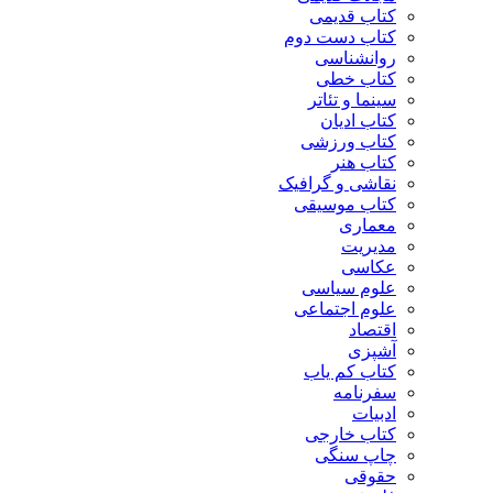
کتاب قدیمی
کتاب دست دوم
روانشناسی
کتاب خطی
سینما و تئاتر
کتاب ادیان
کتاب ورزشی
کتاب هنر
نقاشی و گرافیک
کتاب موسیقی
معماری
مدیریت
عکاسی
علوم سیاسی
علوم اجتماعی
اقتصاد
آشپزی
کتاب کم یاب
سفرنامه
ادبیات
کتاب خارجی
چاپ سنگی
حقوقی