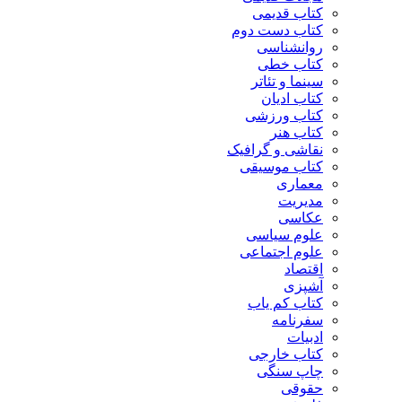
کتاب قدیمی
کتاب دست دوم
روانشناسی
کتاب خطی
سینما و تئاتر
کتاب ادیان
کتاب ورزشی
کتاب هنر
نقاشی و گرافیک
کتاب موسیقی
معماری
مدیریت
عکاسی
علوم سیاسی
علوم اجتماعی
اقتصاد
آشپزی
کتاب کم یاب
سفرنامه
ادبیات
کتاب خارجی
چاپ سنگی
حقوقی