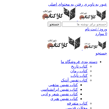
عبور به ناوبری
رفتن به محتوای اصلی
جستجو
ورود / ثبت نام
0
موارد
جستجو
دسته بندی فروشگاه ما
کتاب تاریخ
کتاب رمان
کتاب نایاب
کتاب نفیس آنتیک
کتاب نفیس مذهبی
کتاب نفیس ایرانشناسی
کتاب نفیس شعر و ادبی
کتاب نفیس هنری
کتاب متفرقه
مجلات قدیمی