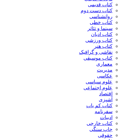
کتاب قدیمی
کتاب دست دوم
روانشناسی
کتاب خطی
سینما و تئاتر
کتاب ادیان
کتاب ورزشی
کتاب هنر
نقاشی و گرافیک
کتاب موسیقی
معماری
مدیریت
عکاسی
علوم سیاسی
علوم اجتماعی
اقتصاد
آشپزی
کتاب کم یاب
سفرنامه
ادبیات
کتاب خارجی
چاپ سنگی
حقوقی