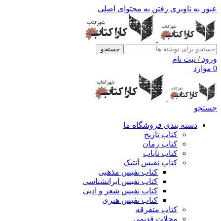
عبور به ناوبری
رفتن به محتوای اصلی
جستجو
ورود / ثبت نام
0
موارد
جستجو
دسته بندی فروشگاه ما
کتاب تاریخ
کتاب رمان
کتاب نایاب
کتاب نفیس آنتیک
کتاب نفیس مذهبی
کتاب نفیس ایرانشناسی
کتاب نفیس شعر و ادبی
کتاب نفیس هنری
کتاب متفرقه
مجلات قدیمی