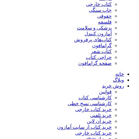
کتاب خارجی
چاپ سنگی
حقوقی
فلسفه
پزشکی و سلامت
آمازون کیندل
کتاب‌های پرفروش
گرامافون
کتاب شعر
حراجی کتاب
صفحه گرامافون
خانه
وبلاگ
روش خرید
قوانین
کارشناسی کتاب
کارشناسی نسخ خطی
خرید کتاب خارجی
خرید تلفنی
خرید آن لاین
خرید کتاب از سایت آمازون
خرید کتاب خارجی
خرید از ebay