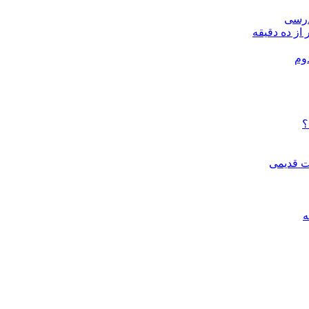
درسی
 از ده دقیقه
وم
؟
ات قدیمی
ه