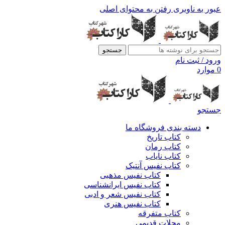
عبور به ناوبری
رفتن به محتوای اصلی
جستجو
ورود / ثبت نام
0
موارد
جستجو
دسته بندی فروشگاه ما
کتاب تاریخ
کتاب رمان
کتاب نایاب
کتاب نفیس آنتیک
کتاب نفیس مذهبی
کتاب نفیس ایرانشناسی
کتاب نفیس شعر و ادبی
کتاب نفیس هنری
کتاب متفرقه
مجلات قدیمی