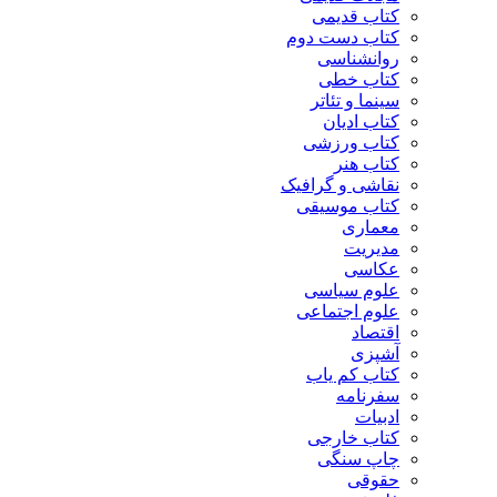
کتاب قدیمی
کتاب دست دوم
روانشناسی
کتاب خطی
سینما و تئاتر
کتاب ادیان
کتاب ورزشی
کتاب هنر
نقاشی و گرافیک
کتاب موسیقی
معماری
مدیریت
عکاسی
علوم سیاسی
علوم اجتماعی
اقتصاد
آشپزی
کتاب کم یاب
سفرنامه
ادبیات
کتاب خارجی
چاپ سنگی
حقوقی