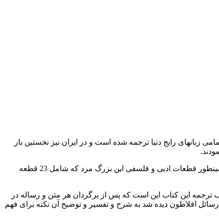
به تمامی زبانهای رایج دنیا ترجمه شده است و در ایران نیز نخستین بار
ودند.
و شامل کتاب های افلاطون میشود که بجای مانده اعم از رسائل که شامل 42 عنوان میشود .نامه های ایشان در برگیرنده 13 نامه است و همینطور قطعات ادبی و فلسفی این بزرگ مرد که شامل 23 قطعه
وصیات خوب ترجمه این کتاب این است که پس از برگردان هر متن و رساله در
رسائل افلاطون دیده شد به شرح و تفسیر و توضیح آن نکته برای فهم