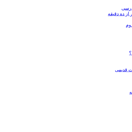
درسی
 از ده دقیقه
وم
؟
ات قدیمی
ه