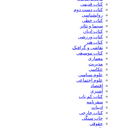
کتاب قدیمی
کتاب دست دوم
روانشناسی
کتاب خطی
سینما و تئاتر
کتاب ادیان
کتاب ورزشی
کتاب هنر
نقاشی و گرافیک
کتاب موسیقی
معماری
مدیریت
عکاسی
علوم سیاسی
علوم اجتماعی
اقتصاد
آشپزی
کتاب کم یاب
سفرنامه
ادبیات
کتاب خارجی
چاپ سنگی
حقوقی