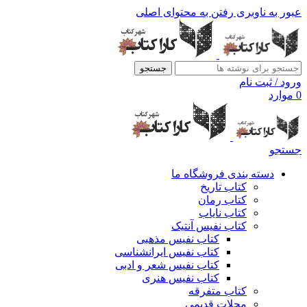
عبور به ناوبری
رفتن به محتوای اصلی
جستجو
ورود / ثبت نام
0
موارد
جستجو
دسته بندی فروشگاه ما
کتاب تاریخ
کتاب رمان
کتاب نایاب
کتاب نفیس آنتیک
کتاب نفیس مذهبی
کتاب نفیس ایرانشناسی
کتاب نفیس شعر و ادبی
کتاب نفیس هنری
کتاب متفرقه
مجلات قدیمی