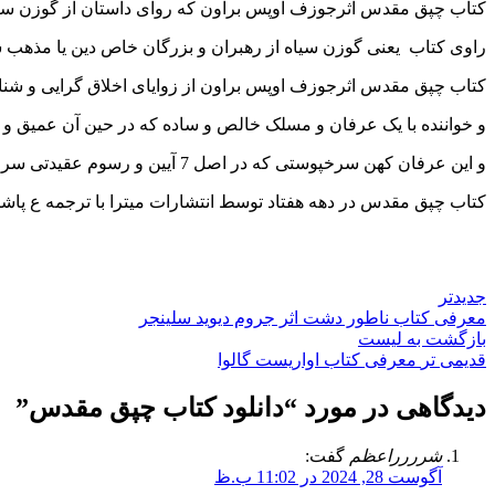
کتاب چپق مقدس اثرجوزف اوپس براون که روای داستان از گوزن سیا
راوی کتاب یعنی گوزن سیاه از رهبران و بزرگان خاص دین یا مذهب
کتاب چپق مقدس اثرجوزف اوپس براون از زوایای اخلاق گرایی و شناخت
و خواننده با یک عرفان و مسلک خالص و ساده که در حین آن عمیق و پر
و این عرفان کهن سرخپوستی که در اصل 7 آیین و رسوم عقیدتی سرخپوستهاست.
کتاب چپق مقدس در دهه هفتاد توسط انتشارات میترا با ترجمه ع پاش
جدیدتر
معرفی کتاب ناطور دشت اثر جروم دیوید سلینجر
بازگشت به لیست
قدیمی تر
معرفی کتاب اواریست گالوا
دیدگاهی در مورد “
دانلود کتاب چپق مقدس
”
شرررراعظم
گفت:
آگوست 28, 2024 در 11:02 ب.ظ