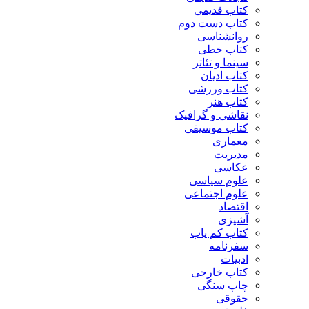
کتاب قدیمی
کتاب دست دوم
روانشناسی
کتاب خطی
سینما و تئاتر
کتاب ادیان
کتاب ورزشی
کتاب هنر
نقاشی و گرافیک
کتاب موسیقی
معماری
مدیریت
عکاسی
علوم سیاسی
علوم اجتماعی
اقتصاد
آشپزی
کتاب کم یاب
سفرنامه
ادبیات
کتاب خارجی
چاپ سنگی
حقوقی