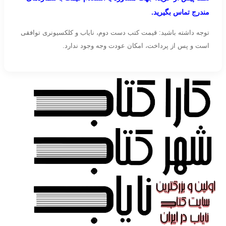
مندرج تماس بگیرید.
توجه داشته باشید: قیمت کتب دست دوم، نایاب و کلکسیونری توافقی
است و پس از پرداخت، امکان عودت وجه وجود ندارد.