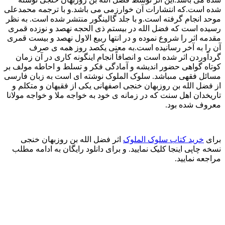
شده است.که انتشارات آن خوارزمی می باشد.و با ترجمه محمدعلی
موحد انجام گرفته است.و با جلد گالینگور منتشر شده است. به نظر
رسیده است که فضل الله در بیستم ذى الحجه نهصد و نوزده قمری
مقدمه اثر را شروع نموده و در انتها ربیع الاول نهصد و بیست قمری
آن را به آخر رسانیده است.به معنی یکصد روز همه ی صرف
گردآوردن اثر شده است و انصافاً انجام اینگونه کارى در آن زمان
کوتاه گواهى حضور اندیشه و آمادگى فکر و تسلط و احاطه مولف بر
مسائل فقهى مى‏باشد. سلوک الملوک نوشته ای است به زبان فارسى
از فضل ‏الله بن روزبهان خنجى اصفهانى یکی از فقیهان و متکلم و
تاریخدان اهل سنت که در زمانه ی خود به خواجه ملا و خواجه مولانا
معروف شده بود.
برای
خرید کتاب سلوک الملوک
اثر فضل الله بن روزبهان خنجی
نسخه چاپی اینجا کلیک نمایید. و برای دانلود رایگان به ادامه مطلب
مراجعه نمایید.