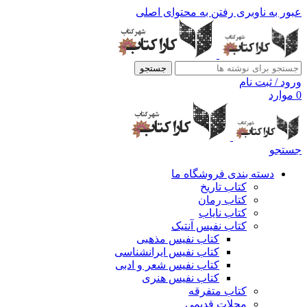
عبور به ناوبری
رفتن به محتوای اصلی
جستجو
ورود / ثبت نام
0
موارد
جستجو
دسته بندی فروشگاه ما
کتاب تاریخ
کتاب رمان
کتاب نایاب
کتاب نفیس آنتیک
کتاب نفیس مذهبی
کتاب نفیس ایرانشناسی
کتاب نفیس شعر و ادبی
کتاب نفیس هنری
کتاب متفرقه
مجلات قدیمی