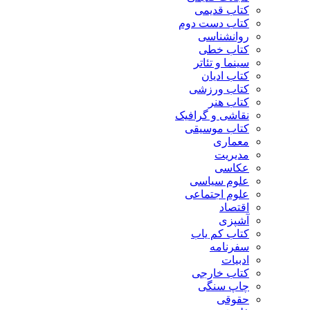
کتاب قدیمی
کتاب دست دوم
روانشناسی
کتاب خطی
سینما و تئاتر
کتاب ادیان
کتاب ورزشی
کتاب هنر
نقاشی و گرافیک
کتاب موسیقی
معماری
مدیریت
عکاسی
علوم سیاسی
علوم اجتماعی
اقتصاد
آشپزی
کتاب کم یاب
سفرنامه
ادبیات
کتاب خارجی
چاپ سنگی
حقوقی