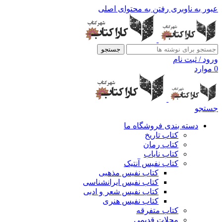
عبور به ناوبری
رفتن به محتوای اصلی
جستجو
ورود / ثبت نام
0
موارد
جستجو
دسته بندی فروشگاه ما
کتاب تاریخ
کتاب رمان
کتاب نایاب
کتاب نفیس آنتیک
کتاب نفیس مذهبی
کتاب نفیس ایرانشناسی
کتاب نفیس شعر و ادبی
کتاب نفیس هنری
کتاب متفرقه
مجلات قدیمی