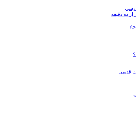
درسی
 از ده دقیقه
وم
؟
ات قدیمی
ه