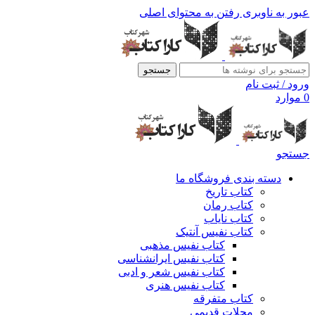
عبور به ناوبری
رفتن به محتوای اصلی
جستجو
ورود / ثبت نام
0
موارد
جستجو
دسته بندی فروشگاه ما
کتاب تاریخ
کتاب رمان
کتاب نایاب
کتاب نفیس آنتیک
کتاب نفیس مذهبی
کتاب نفیس ایرانشناسی
کتاب نفیس شعر و ادبی
کتاب نفیس هنری
کتاب متفرقه
مجلات قدیمی