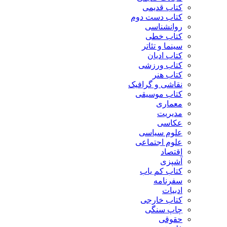
کتاب قدیمی
کتاب دست دوم
روانشناسی
کتاب خطی
سینما و تئاتر
کتاب ادیان
کتاب ورزشی
کتاب هنر
نقاشی و گرافیک
کتاب موسیقی
معماری
مدیریت
عکاسی
علوم سیاسی
علوم اجتماعی
اقتصاد
آشپزی
کتاب کم یاب
سفرنامه
ادبیات
کتاب خارجی
چاپ سنگی
حقوقی