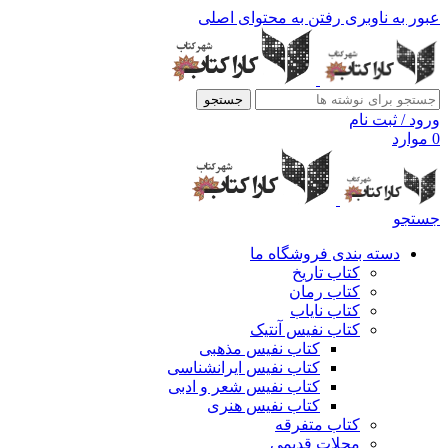
عبور به ناوبری
رفتن به محتوای اصلی
جستجو
ورود / ثبت نام
0
موارد
جستجو
دسته بندی فروشگاه ما
کتاب تاریخ
کتاب رمان
کتاب نایاب
کتاب نفیس آنتیک
کتاب نفیس مذهبی
کتاب نفیس ایرانشناسی
کتاب نفیس شعر و ادبی
کتاب نفیس هنری
کتاب متفرقه
مجلات قدیمی