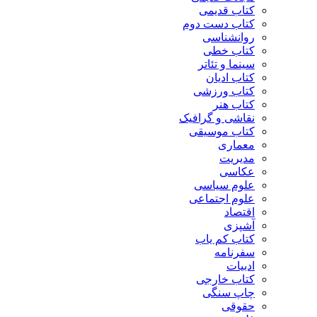
کتاب قدیمی
کتاب دست دوم
روانشناسی
کتاب خطی
سینما و تئاتر
کتاب ادیان
کتاب ورزشی
کتاب هنر
نقاشی و گرافیک
کتاب موسیقی
معماری
مدیریت
عکاسی
علوم سیاسی
علوم اجتماعی
اقتصاد
آشپزی
کتاب کم یاب
سفرنامه
ادبیات
کتاب خارجی
چاپ سنگی
حقوقی