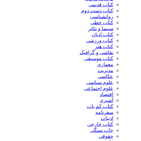
کتاب قدیمی
کتاب دست دوم
روانشناسی
کتاب خطی
سینما و تئاتر
کتاب ادیان
کتاب ورزشی
کتاب هنر
نقاشی و گرافیک
کتاب موسیقی
معماری
مدیریت
عکاسی
علوم سیاسی
علوم اجتماعی
اقتصاد
آشپزی
کتاب کم یاب
سفرنامه
ادبیات
کتاب خارجی
چاپ سنگی
حقوقی