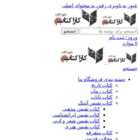
عبور به ناوبری
رفتن به محتوای اصلی
جستجو
ورود / ثبت نام
0
موارد
جستجو
دسته بندی فروشگاه ما
کتاب تاریخ
کتاب رمان
کتاب نایاب
کتاب نفیس آنتیک
کتاب نفیس مذهبی
کتاب نفیس ایرانشناسی
کتاب نفیس شعر و ادبی
کتاب نفیس هنری
کتاب متفرقه
مجلات قدیمی