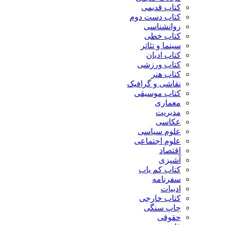
کتاب قدیمی
کتاب دست دوم
روانشناسی
کتاب خطی
سینما و تئاتر
کتاب ادیان
کتاب ورزشی
کتاب هنر
نقاشی و گرافیک
کتاب موسیقی
معماری
مدیریت
عکاسی
علوم سیاسی
علوم اجتماعی
اقتصاد
آشپزی
کتاب کم یاب
سفرنامه
ادبیات
کتاب خارجی
چاپ سنگی
حقوقی