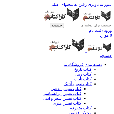
عبور به ناوبری
رفتن به محتوای اصلی
جستجو
ورود / ثبت نام
0
موارد
جستجو
دسته بندی فروشگاه ما
کتاب تاریخ
کتاب رمان
کتاب نایاب
کتاب نفیس آنتیک
کتاب نفیس مذهبی
کتاب نفیس ایرانشناسی
کتاب نفیس شعر و ادبی
کتاب نفیس هنری
کتاب متفرقه
مجلات قدیمی