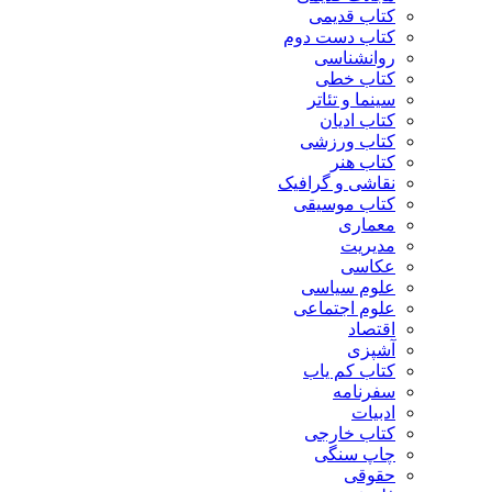
کتاب قدیمی
کتاب دست دوم
روانشناسی
کتاب خطی
سینما و تئاتر
کتاب ادیان
کتاب ورزشی
کتاب هنر
نقاشی و گرافیک
کتاب موسیقی
معماری
مدیریت
عکاسی
علوم سیاسی
علوم اجتماعی
اقتصاد
آشپزی
کتاب کم یاب
سفرنامه
ادبیات
کتاب خارجی
چاپ سنگی
حقوقی