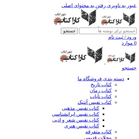
عبور به ناوبری
رفتن به محتوای اصلی
جستجو
ورود / ثبت نام
0
موارد
جستجو
دسته بندی فروشگاه ما
کتاب تاریخ
کتاب رمان
کتاب نایاب
کتاب نفیس آنتیک
کتاب نفیس مذهبی
کتاب نفیس ایرانشناسی
کتاب نفیس شعر و ادبی
کتاب نفیس هنری
کتاب متفرقه
مجلات قدیمی