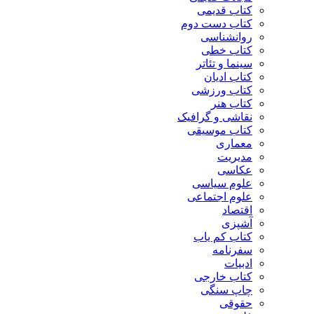
کتاب قدیمی
کتاب دست دوم
روانشناسی
کتاب خطی
سینما و تئاتر
کتاب ادیان
کتاب ورزشی
کتاب هنر
نقاشی و گرافیک
کتاب موسیقی
معماری
مدیریت
عکاسی
علوم سیاسی
علوم اجتماعی
اقتصاد
آشپزی
کتاب کم یاب
سفرنامه
ادبیات
کتاب خارجی
چاپ سنگی
حقوقی