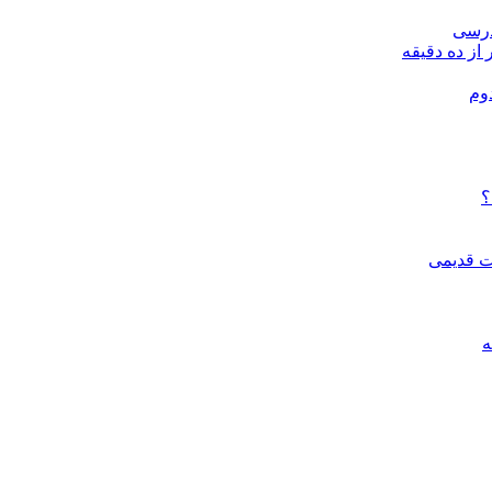
درسی
 از ده دقیقه
وم
؟
ات قدیمی
ه