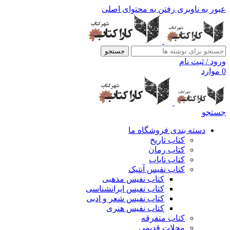
عبور به ناوبری
رفتن به محتوای اصلی
جستجو
ورود / ثبت نام
0
موارد
جستجو
دسته بندی فروشگاه ما
کتاب تاریخ
کتاب رمان
کتاب نایاب
کتاب نفیس آنتیک
کتاب نفیس مذهبی
کتاب نفیس ایرانشناسی
کتاب نفیس شعر و ادبی
کتاب نفیس هنری
کتاب متفرقه
مجلات قدیمی