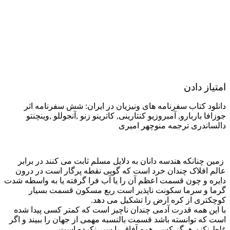
امتیاز دادن
دانلود کتاب سفرنامه های ونیزیان در ایران: ش‍ش‌ س‍ف‍رن‍ام‍ه‌ اثر
جوزافا باربارو, آمبروزیو کنتارینی, کاترینو زنو ,آنجوللو ,وینچنتو
دالساندری ترجمه منوچهر امیری
زمین چنانکه هندسه دانان به دلایل مسلم ثابت می کنند در برابر
عالم افلاک چندان خرد است که گویی نقطه پرگار است در درون
دایره و چون قسمت اعظم آن را یا آب فرا گرفته یا به واسطه شدت
گرما و سرما سکونت ناپذیر است ربع مسکون قسمت بسیار
کوچکتری از کره ارض را تشکیل می دهد.
با این همه قدرت آدمی چندان ناچیز است که کمتر کسی پیدا شده
است که توانسته باشد قسمت بالنسبه مهمی از جهان را ببیند و اگر
غلط نکنم هرگز کسی همه آفاق را سیر نکرده است.