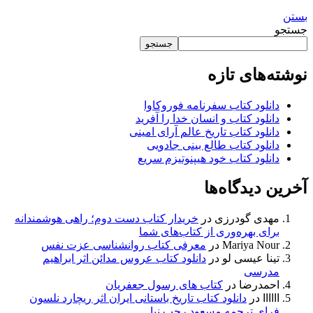
بستن
جستجو
جستجو
نوشته‌های تازه
دانلود کتاب سفرنامه فوروکاوا
دانلود کتاب و انسان خدا را آفرید
دانلود کتاب تاریخ عالم آرای امینی
دانلود کتاب طالع بینی جادویی
دانلود کتاب خود هیپنوتیزم سریع
آخرین دیدگاه‌ها
مهدی گودرزی
در
خریدار کتاب دست دوم؛ راهی هوشمندانه
برای بهره‌وری از کتاب‌های شما
Mariya Nour
در
معرفی کتاب روانشناسی عزت نفس
تینا عیسی لو
در
دانلود کتاب عروس مدائن اثر ابراهیم
مدرسی
احمدرضا
در
کتاب های رسول جعفریان
اااااا
در
دانلود کتاب تاریخ باستانی ایران اثر ریچارد نلسون
فرای ترجمه مسعود رجب نیا