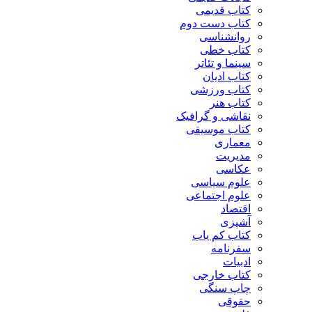
کتاب قدیمی
کتاب دست دوم
روانشناسی
کتاب خطی
سینما و تئاتر
کتاب ادیان
کتاب ورزشی
کتاب هنر
نقاشی و گرافیک
کتاب موسیقی
معماری
مدیریت
عکاسی
علوم سیاسی
علوم اجتماعی
اقتصاد
آشپزی
کتاب کم یاب
سفرنامه
ادبیات
کتاب خارجی
چاپ سنگی
حقوقی