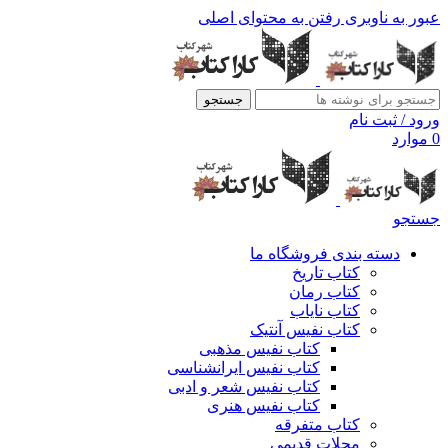
عبور به ناوبری
رفتن به محتوای اصلی
جستجو
ورود / ثبت نام
0
موارد
جستجو
دسته بندی فروشگاه ما
کتاب تاریخ
کتاب رمان
کتاب نایاب
کتاب نفیس آنتیک
کتاب نفیس مذهبی
کتاب نفیس ایرانشناسی
کتاب نفیس شعر و ادبی
کتاب نفیس هنری
کتاب متفرقه
مجلات قدیمی