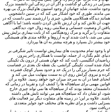
بسزایی در زندگی او گذاشت و اگر آن در زندگی این دانشمند بزرگ
وجود نداشت، شاید جهانیان از وجود استیون هاوکینگ بزرگ بی بهره
می ماندند. طوری که خود آشکار می کند که در سنین دانشجویی
همانند دیدگاه همکلاسی هایش، چیزی را ارزشمند نمی دانست که در
جهت آن تلاش کند و آن ارزش تلاش کردن داشته باشد؛ اما با آگاهی
یافتن از وضعیت جسمانی و سلامتی روبه زوال خود، دیدگاهی
متفاوت را برگزید و مرگ زودهنگامی که از بابت بیماری برایش پیش
بینی می شد، باعث شدند او به آرزوها و علاقه مندی های همیشگی
خود بیشتر دل بسپارد و هرچه بیشتر به آن ها بپردازد.
او با وجود تمام محدودیت های بیماریش توانست تاثیر شگرفی بر
دنیای علم بگذارد، از جمله، توانست با همکاری راجر پنروز،
ریاضیدان انگلیسی، ثابت کند که جهان هستی از درون یک تکینگی
ایجاد شده است. تکینگی گرانشی، یک نقطه تک بعدی در فضاست
که جرم بسیار بزرگی را در یک حد و حدود بسیار کوچک فشرده
کرده و نیروی گرانش روی آن به سمت بینهایت میل می کند و
انحنای فضا در آن به سرحد میزان خود خواهد رسید. علاوه بر آن
قوانین مهمی برای سیاهچاله ها را کشف کرد و تقریبا در زمانی که
دانشمندان معتقد بودند که از سیاهچاله ها نمی تواند چیزی خارج
شود، او نشان داد که سیاهچاله هم می توانند تابش هایی داشته
باشند. علاوه بر این؛ در زمینه های متفاوت دیگر نیز فعالیت های
بسزایی داشت و برای نظریه های مختلف خود جوایز متعددی
دریافت نمود.