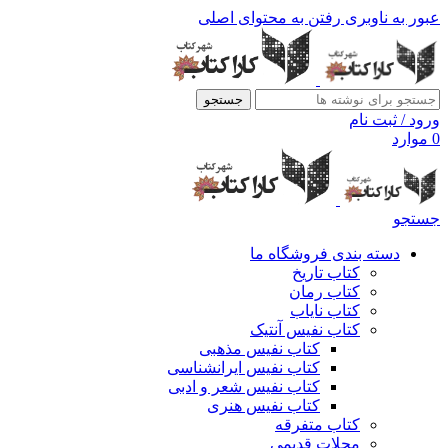
عبور به ناوبری
رفتن به محتوای اصلی
جستجو
ورود / ثبت نام
0
موارد
جستجو
دسته بندی فروشگاه ما
کتاب تاریخ
کتاب رمان
کتاب نایاب
کتاب نفیس آنتیک
کتاب نفیس مذهبی
کتاب نفیس ایرانشناسی
کتاب نفیس شعر و ادبی
کتاب نفیس هنری
کتاب متفرقه
مجلات قدیمی