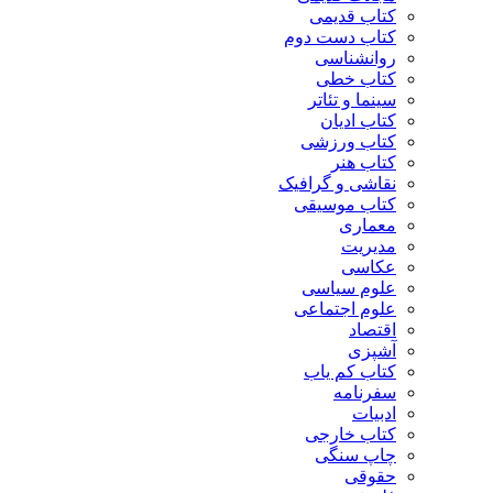
کتاب قدیمی
کتاب دست دوم
روانشناسی
کتاب خطی
سینما و تئاتر
کتاب ادیان
کتاب ورزشی
کتاب هنر
نقاشی و گرافیک
کتاب موسیقی
معماری
مدیریت
عکاسی
علوم سیاسی
علوم اجتماعی
اقتصاد
آشپزی
کتاب کم یاب
سفرنامه
ادبیات
کتاب خارجی
چاپ سنگی
حقوقی