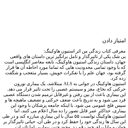
امتیاز دادن
معرفی کتاب زندگی من اثر استیون هاوکینگ:
بی شک یکی از تاثیرگذار و تامل برانگیز ترین داستان های واقعی
جهان، داستان زندگی استیون هاوکینگ، نابغه معاصر انگلیسی است
که با وجود تمامی محدودیت هایی که تماما مورد احاطه آن ها قرار
گرفته بود، جهان علم را با تفکرات خویش، بسیار متعجب و شگفت
زده کرد.
استیون هاوکینگ در جوانی به ALS مبتلاشد، یک بیماری نورون
حرکتی که نخاع، مغز و سیستم عصبی را تحت تاثیر قرار می دهد.
این بیماری باعث از بین رفتن و غیرقابل ترمیم شدن دستگاه عصبی
فرد می شود و به تدریج باعث ضعف حرکتی و تضعیف ماهیچه ها و
سپس فلج عمومی می شود. با اینکه جامعه پزشکان با وجود این
بیماری، حداکثر عمر قابل تصور را ده سال اعلام می کنند، اما
استیون هاوکینگ توانست ۵۵ سال با این بیماری مبارزه کند و در طی
این سال ها زندگی خود را حفظ کرد و در طی آن، حیاتی تاثیرگذار بر
جهان و مانا برای خود رقم زد. وجود چنین بیماریی اما تاثیرات