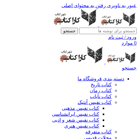
عبور به ناوبری
رفتن به محتوای اصلی
جستجو
ورود / ثبت نام
0
موارد
جستجو
دسته بندی فروشگاه ما
کتاب تاریخ
کتاب رمان
کتاب نایاب
کتاب نفیس آنتیک
کتاب نفیس مذهبی
کتاب نفیس ایرانشناسی
کتاب نفیس شعر و ادبی
کتاب نفیس هنری
کتاب متفرقه
مجلات قدیمی