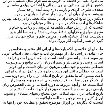
می‌گذرد، یعنی در فاصله‌ یی قریب به سه هزار سال شمسی، در این
كشور بزبانهای اوستایی، پهلوی شمالی یا اشكانی، پهلوی ساسانی،
سغدی، طبری، كردی و پارسی دری پدید آمده از حد شمار
بیرونست، و از میان این آثار بیشمار نه تنها بسیاری در زمره
دلكش‌ترین نتایج قریحه نژاد ایرانیست بلكه بعضی را در ردیف بهترین
شاهكارهای ادب و فكر در سراسر عالم میتوان درآورد.
كیست كه از ارزش جهانی شاهنامه فردوسی و رباعیات خیام و
مثنوی مولوی و غزلهای حافظ بی‌خبر باشد؟ و چه‌ بسا آثار بدیع
دیگرست كه اگر چنانكه باید در معرض علم و اطلاع جهانیان قرار
گیرد در شمار اینگونه آثار بزرگ درآید.
ملت ایران علاوه بر آنكه بلهجه‌های ایرانی آثار منثور و منظوم بر
جای نهاده، در ایجاد یكی از مهمترین ادبیات جهانی یعنی ادبیات عربی
نیز سهم عمده و اساسی داشته است چنانكه تدوین لغت و قواعد
لسانی و تجدد و ترقی نثر و نظم آن زبان را باید بواقع و بی‌وسوسه
شیطانی تعصب و خودستایی مرهون ایرانیان دانست و این قولی
است كه جملگی برآنند.
این وسعت دایره كار و عمل در ادب ایرانی
باعث میشود كه ما تحقیق در تاریخ ادبیات ایران را در دو دوره ممتاز
از یكدیگر مورد مطالعه قرار دهیم یعنی آنچه مربوط به پیش از
اسلامست جدا و آنچه مربوط به دوره اسلامی و علی الخصوص زبان
پارسی دری است جدا مورد تحقیق قرار گیرد، خاصه كه تتبع در
تاریخ ادبیات ایران عهد اسلامی خود محتاج رنجهای متمادی و تسوید
اوراق كثیر و جست‌وجو و مطالعه طولانیست.
اینست كه نگارنده این اوراق موضوع تحقیق و مطالعه خود را تنها به