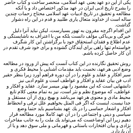
یكی از این دو عهد یعنی عهد اسلامی، منحصر ساخت و كتاب حاضر
را بشرح تاریخ ادبی ایران در عهد مذكور اختصاص داد و با آنكه
مطالعه و تحقیق در تاریخ ادبیات عهد اسلامی محتاج زحمات چندین
ساله است از خداوند متعال یاری طلبید و قدم در این راه دشوار
گذاشت.
این اقدام اگرچه مقرون به تهور بسیارست، لیكن نباید آنرا دلیل
خیرگی و بی‌باكی مؤلف دانست بلكه من با اعتراف به ناشایستگی و
عدم اطلاع و فقدان استحقاق خود با برگزاشتن این كار شگرف
خواسته‌ام تنها راهی برای آیندگان گشوده و برای خود شرف تقدم در
آن كار حاصل كرده باشم.
روش تحقیق نگارنده در این كتاب آنست كه پیش از ورود در مطالعه
وضع ادبی هرعهد، نخست باید مقدمات آشنایی با محیط فكری و
سیر افكار و عقاید و علوم را در آن دوره فراهم آورد زیرا بنظر حقیر
ادب فن بیان عقاید و افكار و عواطف است و علوم ادبی نیز
دانشهایی است كه این مقصود را بهتر میسر سازد. عقاید و افكار و
عواطف، كه موضوع نظم و نثر است، نیز به تمام معنی كلام تابع
محیط مادی و معنوی هرعهد می‌باشد و بهیچ روی از آن مستقل و
جدا نیست. اینست كه اگر فی المثل بخواهیم علل ترقی و انحطاط
افكار و اشعار حماسی را در یك عهد بشناسیم باید حتما وضع
سیاسی و دینی و اجتماعی را در آن عهد كاملا مورد مطالعه قرار
دهیم زیرا این اوضاعست كه می‌تواند یك ملت را به جانب مفاخرات
نژادی و بیان افتخارات باستانی و قهرمانی و ملی سوق دهد و یا از
آن بازدارد.