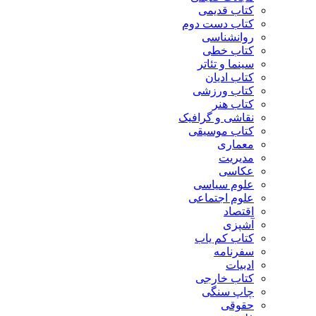
کتاب قدیمی
کتاب دست دوم
روانشناسی
کتاب خطی
سینما و تئاتر
کتاب ادیان
کتاب ورزشی
کتاب هنر
نقاشی و گرافیک
کتاب موسیقی
معماری
مدیریت
عکاسی
علوم سیاسی
علوم اجتماعی
اقتصاد
آشپزی
کتاب کم یاب
سفرنامه
ادبیات
کتاب خارجی
چاپ سنگی
حقوقی