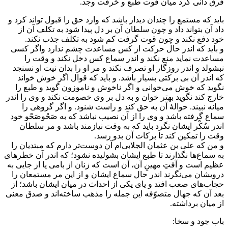
فرق دانی کرد میان قوت طبع و حُرقت وجد.
باید که مستمع را چندان دیدار باشد که وارد حق را قبول تواند کرد و
داد آن بتواند داد و چون سلطان آن بر دل پیدا شود به تکلف آن از
خود دفع نکند و چون قوت گرفت کم شود به تکلف جذب نکند.
و باید که اندر حال حرکت از کس مساعدت چشم ندارد واگر کسی
مساعدت نماید منع نکند و اندر سماع کس دخل نکند و وقت را
نبشولد و اندر روزگار او تصرف نکند و مر او را بدان نیت او نسنجد
که اندر آن بی برکتی بسیار باشد. و باید که قوال اگر خوش خواند
نگوید که خوش می‌خوانی و اگر ناخوش و ناموزون گوید و طبع را
خارج کند نگوید بهتر خوان و به دل بر وی خصومت نکند و وی را اندر
میانه نبیند. حوالهٔ آن به حق کند و راست شنود. و اگر گروهی را
سماع گرفته باشد و وی را از آن نصیب نباشد که به صَحْوصَحْو خود
اندر سُکْر ایشان نگرد باید که به وقت نیازمند باشد و مر سلطان
وقت را تمکین کند تا برکات آن بدو رسد.
و من که علی بن عثمان الجلابی‌‌ام آن دوست‌تر دارم که مبتدیان را
به سماع‌ها نگذارند تا طبع ایشان بشولیده نشود؛ که اندر آن خطرهای
عظیم است و آفتِ مهینِ آن، آن است که زنان از بامی یا از جایی به
درویشان می‌نگرند اندر حال سماع ایشان و از این مر مستمعان را
حجاب‌های صعب افتد و یای یکی از احداث در میان ایشان باشد؛ از
بعد آن که جهال متصوّفه این جمله را مذهب ساخته‌اند و صدق معنی
از میان برداشته.
باب جود و سخا: