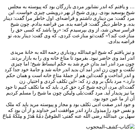
… و یافتم که اندر نشابور مردی بازرگان بود که پیوسته به مجلس
شیخ بوسعید بودی. روزی شیخ از بهر درویشی چیزی خواست. این
مرد گفت: من دیناری داشتم و قراضه‌ای. اول خاطر مرا گفت: دینار
بده. و خاطر دیگر گفت: قراضه بده. من قراضه بدادم. چون شیخ
فراسر سخن شد، از وی بپرسیدم که: «روا باشد که کسی حق را
منازعت کند؟» گفت:تو منازعت کردی، که وی گفت: دینار بده، تو
قراضه بدادی.
و نیز یافتم که شیخ ابوعبدالله رودباری رحمه الله به خانهٔ مریدی
اندر آمد وی حاضر نبود. بفرمود تا متاع خانه وی را به بازار بردند.
چون مرد اندر آمد بدان خرم شد به حکم انبساط شیخ؛ اما چیزی
نگفت و چون زن اندر آمد آن بدید اندر خانه شد و جامهٔ خود جدا کرد
و اندر انداخت و گفت:این هم از جملهٔ متاع خانه است و همان حکم
دارد.» مرد بانگ بر وی زد که: «این تکلف کردی و اختیار. زن
گفت:ای مرد، آن‌چه شیخ کرد حق کرد. باید که ما تکلف کنیم تا جود
ما نیز پدیدار آید. مرد گفت:بلی ولیکن چون ما شیخ را مسلم کردیم
آن از ما عین جود بود.
و جود اندر صفت ادبی تکلف بود و مجاز و پیوسته مرید باید که ملک
و نفس خود را مبذول دارد اندر موافقت امر خداوند و از آن بود که
سهل بن عبداللّه رضی اللّه عنه گفتی: الصّوفیُّ دمُهُ هَدَرٌ و مِلکُهُ مُباحٌ