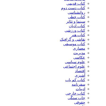
کتاب قدیمی
کتاب دست دوم
روانشناسی
کتاب خطی
سینما و تئاتر
کتاب ادیان
کتاب ورزشی
کتاب هنر
نقاشی و گرافیک
کتاب موسیقی
معماری
مدیریت
عکاسی
علوم سیاسی
علوم اجتماعی
اقتصاد
آشپزی
کتاب کم یاب
سفرنامه
ادبیات
کتاب خارجی
چاپ سنگی
حقوقی