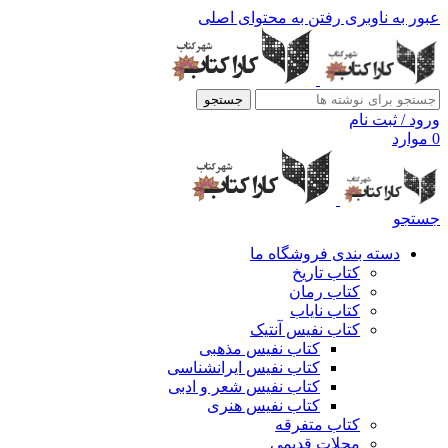
عبور به ناوبری
رفتن به محتوای اصلی
جستجو
ورود / ثبت نام
0
موارد
جستجو
دسته بندی فروشگاه ما
کتاب تاریخ
کتاب رمان
کتاب نایاب
کتاب نفیس آنتیک
کتاب نفیس مذهبی
کتاب نفیس ایرانشناسی
کتاب نفیس شعر و ادبی
کتاب نفیس هنری
کتاب متفرقه
مجلات قدیمی