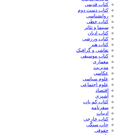
کتاب قدیمی
کتاب دست دوم
روانشناسی
کتاب خطی
سینما و تئاتر
کتاب ادیان
کتاب ورزشی
کتاب هنر
نقاشی و گرافیک
کتاب موسیقی
معماری
مدیریت
عکاسی
علوم سیاسی
علوم اجتماعی
اقتصاد
آشپزی
کتاب کم یاب
سفرنامه
ادبیات
کتاب خارجی
چاپ سنگی
حقوقی