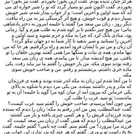
هرگز چنان ندیده بودم. گفت ازین بخور! بخوردم. گفت نیز بخور! نیز
بخوردم. گفت اکنون شیر تو بسیار گردد که تو را شیر خواره ای می
آید که سید اولین و آخرین است؛ و از خواب بیدار شدم، شیر خویش
بسیار دیدم و قوت خویش، و هیچ اثر گرسنگی نیز به من راه نیافت.
دیگر روز ، زنان بین سعد مرا گفتند یا حلیمه امروز به دختر پادشاهی
مانی! من هیچ چیز نگفتم تا بر کوه شدم به طلب هیزم و گیا. زمانی
بود، منادی بانگ کرد که چرا به مکه و حرم نشوید و سید اولین و
آخرین را نستانید و شیر ندهید تا کار شما به دو جهان نیکو گردد؟
آن زنان و من نیز با ایشان فرود آمدیم و راه برگرفتیم. هر جا که من
تنها ماندم، همه ی نبات و سنگها مرا همی گفتند بهترین خلقان را تو
یافتی، نیز هیچ اندیشه مدار. تا من بیامدم، همه ی زنان بنی سعد
رفته بودند سوی مکه. من یار خویش را گفتم ما نیز بباید رفت. یکی
ماده خری داشتم، برنشستم و رفتم، من و صاحب خویش سوی
مکه.
تا من آنجا شدم این زنان به مکه اندر شده بودند و همه ی فرزندان
که مادر و پدر داشتند بستده. من یکی مرد دیدم با شکوه به بالای
یکی خرمابن که بیرون آمد از میان کوه مرا گوید یا حلیمه! آن به تو
ماندست؛ تو سید عرب را طلب کن.
پس چون آنجا پرسیدم، صاحب خویش را گفتم سید عرب کیست؟
گفت عبدالمطلب. پس من اندر رفتم به مکه؛ زنان را دیدم که بستده
بودند فرزندان قریش را؛ و هر کسی چیزی یافته و باز می گشتند.
من عبدالمطلب را دیدم که همی گفت از زنان بنی سعد کیست که
فرزند مرا بپرورد؟ من گفتم منم. گفت چه نامی؟ گفتم حلیمه. گفت
بخ بخ راست تو پروری . گفتم که هر چند که پدر ندارد، این خواب من