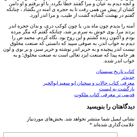
و آنچه دیدم به عیان و مرا گفتند خطا نگردد. با او برفتم و او دامن
کشان از پیش من همی رفت تا به حجره ی آمنه در بگشاد ، چنانکه
گفتم در بهشت گشاده گشت از طیب، و مرا اندر آورد.
آمنه را بدیدم چون ماه بدر، یا چون کوکب دری، و بدان حجره اندر
بردند مرا. بوی خوش به سرم بر شد، چنانکه گفتم که مگر مرده
بودم و اکنون زنده گشتم و این روح بود. نگاه کردم، محمد ص را
دیدم به خواب اندر، به صوفی سپید که دانستی که صنعت مخلوق
نیست اندر پیچیده و به حریر اندر نوشته و حریر سبز، و بر بوی و لون
هر جامه پیدا که صنعت ایزد تعالی است نه صنعت مخلوق؛ و به
خواب اندر شده.
کتاب تاریخ سیستان
جدیدتر
معرفی کتاب حالات و سخنان ابو سعید ابوالخیر
بازگشت به لیست
قدیمی تر
معرفی کتاب ملکوت
دیدگاهتان را بنویسید
نشانی ایمیل شما منتشر نخواهد شد.
بخش‌های موردنیاز
علامت‌گذاری شده‌اند
*