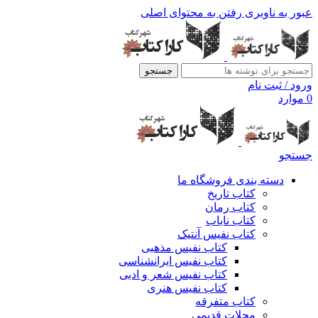
عبور به ناوبری
رفتن به محتوای اصلی
جستجو
ورود / ثبت نام
0
موارد
جستجو
دسته بندی فروشگاه ما
کتاب تاریخ
کتاب رمان
کتاب نایاب
کتاب نفیس آنتیک
کتاب نفیس مذهبی
کتاب نفیس ایرانشناسی
کتاب نفیس شعر و ادبی
کتاب نفیس هنری
کتاب متفرقه
مجلات قدیمی