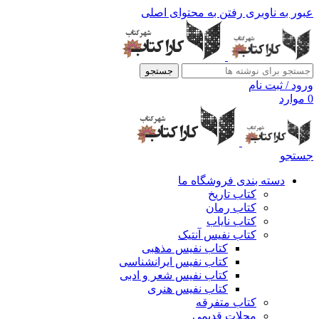
عبور به ناوبری
رفتن به محتوای اصلی
جستجو
ورود / ثبت نام
0
موارد
جستجو
دسته بندی فروشگاه ما
کتاب تاریخ
کتاب رمان
کتاب نایاب
کتاب نفیس آنتیک
کتاب نفیس مذهبی
کتاب نفیس ایرانشناسی
کتاب نفیس شعر و ادبی
کتاب نفیس هنری
کتاب متفرقه
مجلات قدیمی