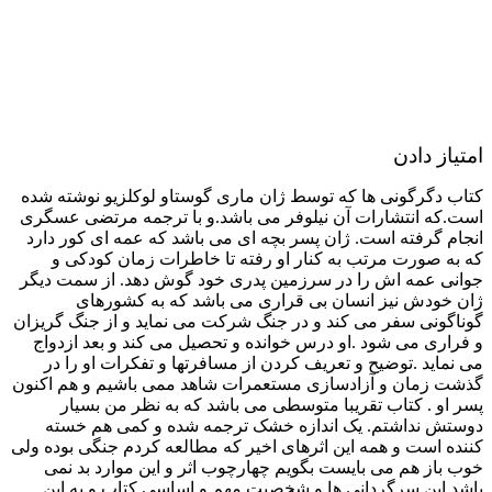
امتیاز دادن
کتاب دگرگونی ها که توسط ژان ماری گوستاو لوکلزیو نوشته شده
است.که انتشارات آن نیلوفر می باشد.و با ترجمه مرتضی عسگری
انجام گرفته است. ژان پسر بچه ای می باشد که عمه ای کور دارد
که به صورت مرتب به کنار او رفته تا خاطرات زمان کودکی و
جوانی عمه اش را در سرزمین پدری خود گوش دهد. از سمت دیگر
ژان خودش نیز انسان بی قراری می باشد که به کشورهای
گوناگونی سفر می کند و در جنگ شرکت می نماید و از جنگ گریزان
و فراری می شود .او درس خوانده و تحصیل می کند و بعد ازدواج
می نماید .توضیح و تعریف کردن از مسافرتها و تفکرات او را در
گذشت زمان و آزادسازی مستعمرات شاهد ممی باشیم و هم اکنون
پسر او . کتاب تقریبا متوسطی می باشد که به نظر من بسیار
دوستش نداشتم. یک اندازه خشک ترجمه شده و کمی هم خسته
کننده است و همه این اثرهای اخیر که مطالعه کردم جنگی بوده ولی
خوب باز هم می بایست بگویم چهارچوب اثر و این موارد بد نمی
باشد این سرگردانی ها و شخصیت مهم و اساسی کتاب و به این