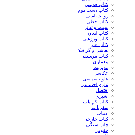
کتاب قدیمی
کتاب دست دوم
روانشناسی
کتاب خطی
سینما و تئاتر
کتاب ادیان
کتاب ورزشی
کتاب هنر
نقاشی و گرافیک
کتاب موسیقی
معماری
مدیریت
عکاسی
علوم سیاسی
علوم اجتماعی
اقتصاد
آشپزی
کتاب کم یاب
سفرنامه
ادبیات
کتاب خارجی
چاپ سنگی
حقوقی