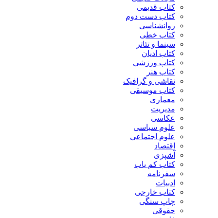
کتاب قدیمی
کتاب دست دوم
روانشناسی
کتاب خطی
سینما و تئاتر
کتاب ادیان
کتاب ورزشی
کتاب هنر
نقاشی و گرافیک
کتاب موسیقی
معماری
مدیریت
عکاسی
علوم سیاسی
علوم اجتماعی
اقتصاد
آشپزی
کتاب کم یاب
سفرنامه
ادبیات
کتاب خارجی
چاپ سنگی
حقوقی