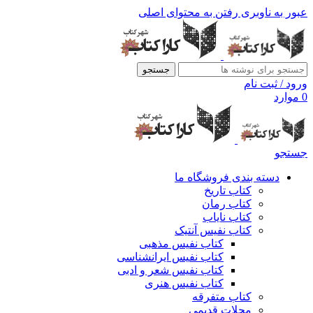
عبور به ناوبری
رفتن به محتوای اصلی
جستجو
ورود / ثبت نام
0
موارد
جستجو
دسته بندی فروشگاه ما
کتاب تاریخ
کتاب رمان
کتاب نایاب
کتاب نفیس آنتیک
کتاب نفیس مذهبی
کتاب نفیس ایرانشناسی
کتاب نفیس شعر و ادبی
کتاب نفیس هنری
کتاب متفرقه
مجلات قدیمی