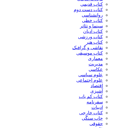
کتاب قدیمی
کتاب دست دوم
روانشناسی
کتاب خطی
سینما و تئاتر
کتاب ادیان
کتاب ورزشی
کتاب هنر
نقاشی و گرافیک
کتاب موسیقی
معماری
مدیریت
عکاسی
علوم سیاسی
علوم اجتماعی
اقتصاد
آشپزی
کتاب کم یاب
سفرنامه
ادبیات
کتاب خارجی
چاپ سنگی
حقوقی