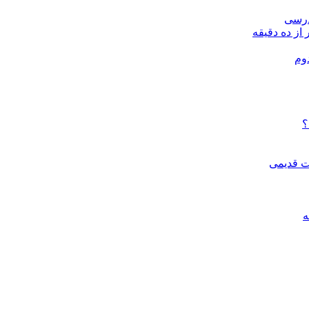
درسی
 از ده دقیقه
وم
؟
ات قدیمی
ه