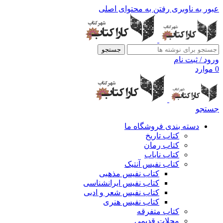
عبور به ناوبری
رفتن به محتوای اصلی
جستجو
ورود / ثبت نام
0
موارد
جستجو
دسته بندی فروشگاه ما
کتاب تاریخ
کتاب رمان
کتاب نایاب
کتاب نفیس آنتیک
کتاب نفیس مذهبی
کتاب نفیس ایرانشناسی
کتاب نفیس شعر و ادبی
کتاب نفیس هنری
کتاب متفرقه
مجلات قدیمی