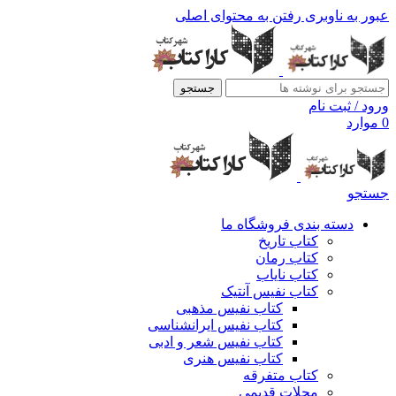
عبور به ناوبری
رفتن به محتوای اصلی
جستجو
ورود / ثبت نام
0
موارد
جستجو
دسته بندی فروشگاه ما
کتاب تاریخ
کتاب رمان
کتاب نایاب
کتاب نفیس آنتیک
کتاب نفیس مذهبی
کتاب نفیس ایرانشناسی
کتاب نفیس شعر و ادبی
کتاب نفیس هنری
کتاب متفرقه
مجلات قدیمی