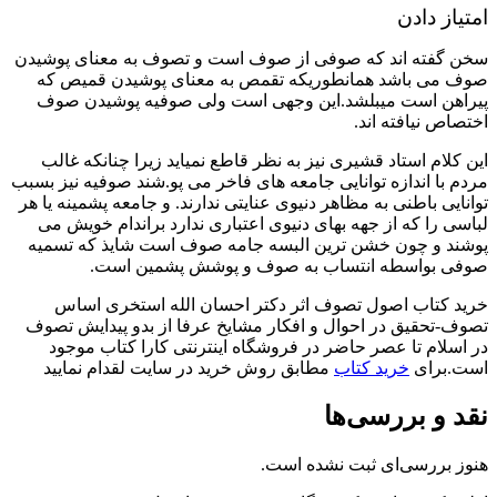
امتیاز دادن
سخن گفته اند که صوفی از صوف است و تصوف به معنای پوشیدن
صوف می باشد همانطوریکه تقمص به معنای پوشیدن قمیص که
پیراهن است میبلشد.این وجهی است ولی صوفیه پوشیدن صوف
اختصاص نیافته اند.
این کلام استاد قشیری نیز به نظر قاطع نمیاید زیرا چنانکه غالب
مردم با اندازه توانایی جامعه های فاخر می پو.شند صوفیه نیز بسبب
توانایی باطنی به مظاهر دنیوی عنایتی ندارند. و جامعه پشمینه یا هر
لباسی را که از جهه بهای دنیوی اعتباری ندارد براندام خویش می
پوشند و چون خشن ترین البسه جامه صوف است شایذ که تسمیه
صوفی بواسطه انتساب به صوف و پوشش پشمین است.
خرید کتاب اصول تصوف اثر دکتر احسان الله استخری اساس
تصوف-تحقیق در احوال و افکار مشایخ عرفا از بدو پیدایش تصوف
در اسلام تا عصر حاضر در فروشگاه اینترنتی کارا کتاب موجود
است.برای
خرید کتاب
مطابق روش خرید در سایت لقدام نمایید
نقد و بررسی‌ها
هنوز بررسی‌ای ثبت نشده است.