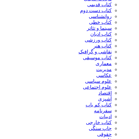
کتاب قدیمی
کتاب دست دوم
روانشناسی
کتاب خطی
سینما و تئاتر
کتاب ادیان
کتاب ورزشی
کتاب هنر
نقاشی و گرافیک
کتاب موسیقی
معماری
مدیریت
عکاسی
علوم سیاسی
علوم اجتماعی
اقتصاد
آشپزی
کتاب کم یاب
سفرنامه
ادبیات
کتاب خارجی
چاپ سنگی
حقوقی