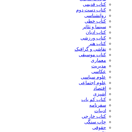
کتاب قدیمی
کتاب دست دوم
روانشناسی
کتاب خطی
سینما و تئاتر
کتاب ادیان
کتاب ورزشی
کتاب هنر
نقاشی و گرافیک
کتاب موسیقی
معماری
مدیریت
عکاسی
علوم سیاسی
علوم اجتماعی
اقتصاد
آشپزی
کتاب کم یاب
سفرنامه
ادبیات
کتاب خارجی
چاپ سنگی
حقوقی