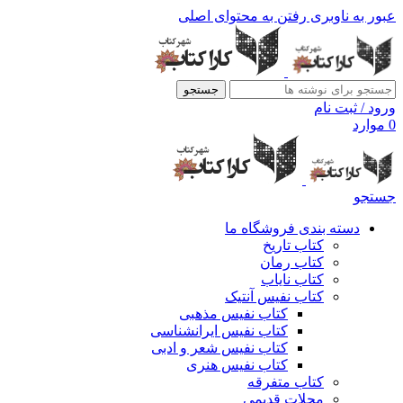
عبور به ناوبری
رفتن به محتوای اصلی
جستجو
ورود / ثبت نام
0
موارد
جستجو
دسته بندی فروشگاه ما
کتاب تاریخ
کتاب رمان
کتاب نایاب
کتاب نفیس آنتیک
کتاب نفیس مذهبی
کتاب نفیس ایرانشناسی
کتاب نفیس شعر و ادبی
کتاب نفیس هنری
کتاب متفرقه
مجلات قدیمی