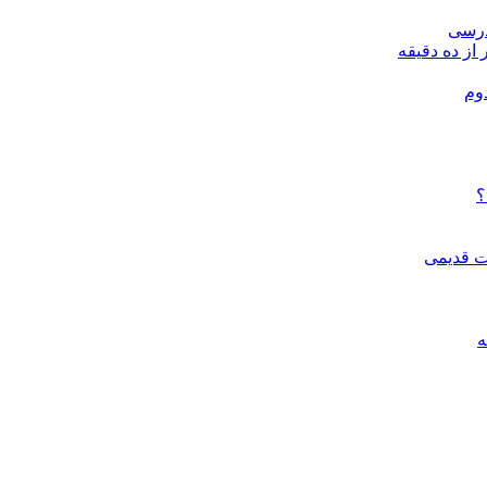
درسی
 از ده دقیقه
وم
؟
ات قدیمی
ه