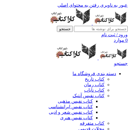
عبور به ناوبری
رفتن به محتوای اصلی
جستجو
ورود / ثبت نام
0
موارد
جستجو
دسته بندی فروشگاه ما
کتاب تاریخ
کتاب رمان
کتاب نایاب
کتاب نفیس آنتیک
کتاب نفیس مذهبی
کتاب نفیس ایرانشناسی
کتاب نفیس شعر و ادبی
کتاب نفیس هنری
کتاب متفرقه
مجلات قدیمی