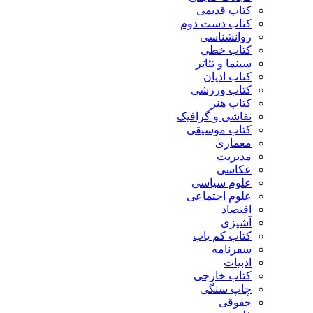
کتاب قدیمی
کتاب دست دوم
روانشناسی
کتاب خطی
سینما و تئاتر
کتاب ادیان
کتاب ورزشی
کتاب هنر
نقاشی و گرافیک
کتاب موسیقی
معماری
مدیریت
عکاسی
علوم سیاسی
علوم اجتماعی
اقتصاد
آشپزی
کتاب کم یاب
سفرنامه
ادبیات
کتاب خارجی
چاپ سنگی
حقوقی