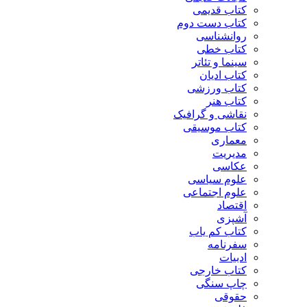
کتاب قدیمی
کتاب دست دوم
روانشناسی
کتاب خطی
سینما و تئاتر
کتاب ادیان
کتاب ورزشی
کتاب هنر
نقاشی و گرافیک
کتاب موسیقی
معماری
مدیریت
عکاسی
علوم سیاسی
علوم اجتماعی
اقتصاد
آشپزی
کتاب کم یاب
سفرنامه
ادبیات
کتاب خارجی
چاپ سنگی
حقوقی