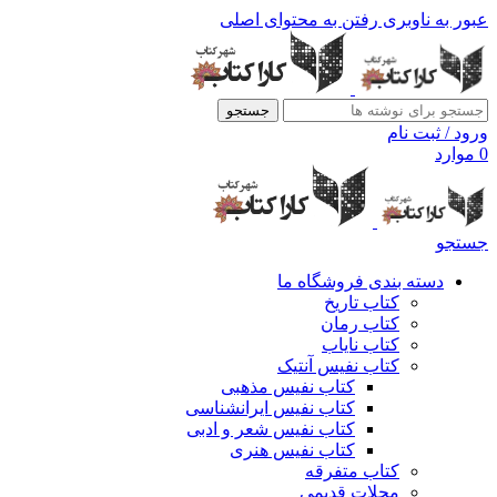
عبور به ناوبری
رفتن به محتوای اصلی
جستجو
ورود / ثبت نام
0
موارد
جستجو
دسته بندی فروشگاه ما
کتاب تاریخ
کتاب رمان
کتاب نایاب
کتاب نفیس آنتیک
کتاب نفیس مذهبی
کتاب نفیس ایرانشناسی
کتاب نفیس شعر و ادبی
کتاب نفیس هنری
کتاب متفرقه
مجلات قدیمی