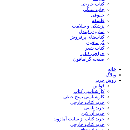
کتاب خارجی
چاپ سنگی
حقوقی
فلسفه
پزشکی و سلامت
آمازون کیندل
کتاب‌های پرفروش
گرامافون
کتاب شعر
حراجی کتاب
صفحه گرامافون
خانه
وبلاگ
روش خرید
قوانین
کارشناسی کتاب
کارشناسی نسخ خطی
خرید کتاب خارجی
خرید تلفنی
خرید آن لاین
خرید کتاب از سایت آمازون
خرید کتاب خارجی
خرید از ebay