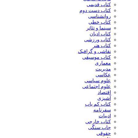
کتاب قدیمی
کتاب دست دوم
روانشناسی
کتاب خطی
سینما و تئاتر
کتاب ادیان
کتاب ورزشی
کتاب هنر
نقاشی و گرافیک
کتاب موسیقی
معماری
مدیریت
عکاسی
علوم سیاسی
علوم اجتماعی
اقتصاد
آشپزی
کتاب کم یاب
سفرنامه
ادبیات
کتاب خارجی
چاپ سنگی
حقوقی