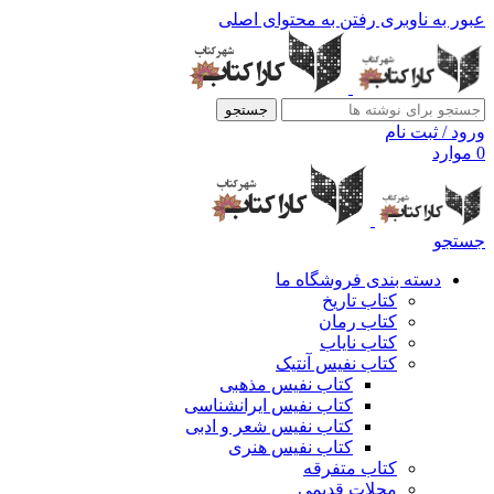
عبور به ناوبری
رفتن به محتوای اصلی
جستجو
ورود / ثبت نام
0
موارد
جستجو
دسته بندی فروشگاه ما
کتاب تاریخ
کتاب رمان
کتاب نایاب
کتاب نفیس آنتیک
کتاب نفیس مذهبی
کتاب نفیس ایرانشناسی
کتاب نفیس شعر و ادبی
کتاب نفیس هنری
کتاب متفرقه
مجلات قدیمی