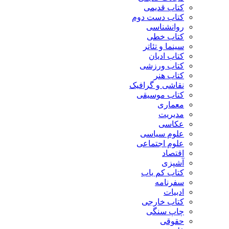
کتاب قدیمی
کتاب دست دوم
روانشناسی
کتاب خطی
سینما و تئاتر
کتاب ادیان
کتاب ورزشی
کتاب هنر
نقاشی و گرافیک
کتاب موسیقی
معماری
مدیریت
عکاسی
علوم سیاسی
علوم اجتماعی
اقتصاد
آشپزی
کتاب کم یاب
سفرنامه
ادبیات
کتاب خارجی
چاپ سنگی
حقوقی