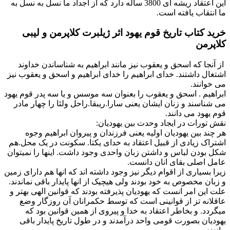
این اعتقاد ریشه ای 3800 ساله دارد که از اجداد ما نسل به نسل به
ما انتقاب یافته است.
خرید کتاب تاریخ قوم یهود اثر ژیلبرت کلاپرمن و لیبی
کلاپرمن
از آنجا که اسحق و یعقوب نیز مانند ابراهیم به شناساندن خداوند
اشتغال داشتند. خدای ابراهیم را خدای ابراهیم و اسحق و یعقوب نیز
می خوانند.
ابراهیم . اسحق و یعقوب را بعنوان سه موسس و یا سه پدر قوم یهود
می شناسند و زنان ایشان یعنی سارا.ریبقا.راحل ولئا را چهار مادر
قوم یهود می دانند.
نقش تورات در ایجاد وحدت بین یهودیان:
هر چند بین یهودیان اولیه یعنی فرزندان و پیروان ابراهیم وجوه
اشتراک زیادی از قبیل اعتقاد به خدای یکتا. سکونت در یک محل.هم
شکل بودن لباس و داشتن زبان واحدی وجود داشت. اینها را نمیتوان
عامل اصلی بقای انان دانست.
زیرا بسیاری از اقوام دیگر نیز وجود داشته اند که انها هم دارای زمین
و زبان مخصوص به خود بودند ولی هیچیک از انها پایدار باقی نماندند.
علت این امر انست که یهودیان پذیرفته بودند که قوانین الهی بهتر و
عاقلانه تز از قوانینی است که توسط حکمرانان آن روزگار وضع
میگردد. و بخاطر اعتقاد به خدا و پیروی از همین قوانین بود که
یهودیان بصورت قومی واحد درآمدند و در طول تاریخ پایدار باقی