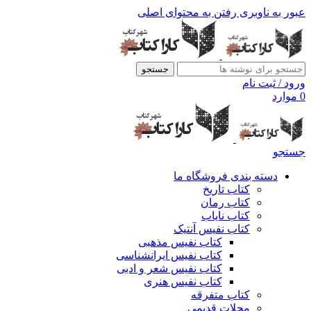
عبور به ناوبری
رفتن به محتوای اصلی
جستجو
ورود / ثبت نام
0
موارد
جستجو
دسته بندی فروشگاه ما
کتاب تاریخ
کتاب رمان
کتاب نایاب
کتاب نفیس آنتیک
کتاب نفیس مذهبی
کتاب نفیس ایرانشناسی
کتاب نفیس شعر و ادبی
کتاب نفیس هنری
کتاب متفرقه
مجلات قدیمی