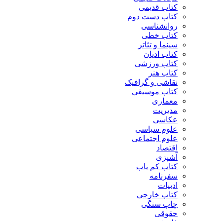
کتاب قدیمی
کتاب دست دوم
روانشناسی
کتاب خطی
سینما و تئاتر
کتاب ادیان
کتاب ورزشی
کتاب هنر
نقاشی و گرافیک
کتاب موسیقی
معماری
مدیریت
عکاسی
علوم سیاسی
علوم اجتماعی
اقتصاد
آشپزی
کتاب کم یاب
سفرنامه
ادبیات
کتاب خارجی
چاپ سنگی
حقوقی