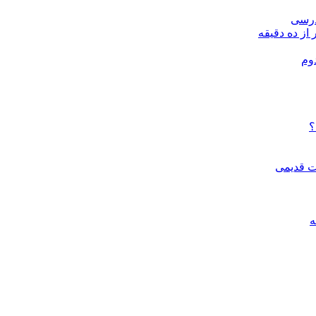
درسی
 از ده دقیقه
وم
؟
ات قدیمی
ه