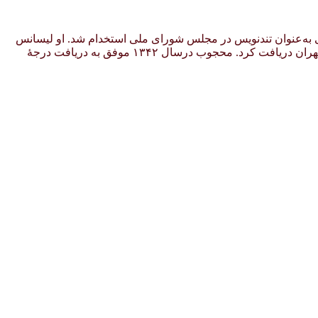
بیرستانی به‌عنوان تندنویس در مجلس شورای ملی استخدام شد. او لیسانس
رشتهٔ علوم سیاسی را در سال ۱۳۲۶ از دانشکدهٔ حقوق و لیسانس رشتهٔ زبان و ادبیات فارسی را در سال ۱۳۳۳ از دانشکده ادبیات دانشگاه تهران دریافت کرد. محجوب درسال ۱۳۴۲ موفق به دریافت درجهٔ