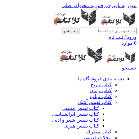
عبور به ناوبری
رفتن به محتوای اصلی
جستجو
ورود / ثبت نام
0
موارد
جستجو
دسته بندی فروشگاه ما
کتاب تاریخ
کتاب رمان
کتاب نایاب
کتاب نفیس آنتیک
کتاب نفیس مذهبی
کتاب نفیس ایرانشناسی
کتاب نفیس شعر و ادبی
کتاب نفیس هنری
کتاب متفرقه
مجلات قدیمی