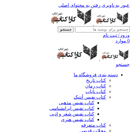
عبور به ناوبری
رفتن به محتوای اصلی
جستجو
ورود / ثبت نام
0
موارد
جستجو
دسته بندی فروشگاه ما
کتاب تاریخ
کتاب رمان
کتاب نایاب
کتاب نفیس آنتیک
کتاب نفیس مذهبی
کتاب نفیس ایرانشناسی
کتاب نفیس شعر و ادبی
کتاب نفیس هنری
کتاب متفرقه
مجلات قدیمی