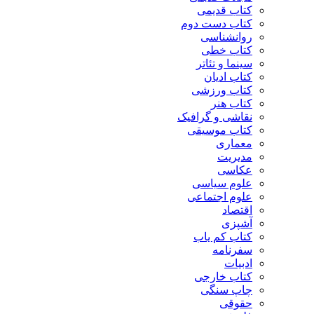
کتاب قدیمی
کتاب دست دوم
روانشناسی
کتاب خطی
سینما و تئاتر
کتاب ادیان
کتاب ورزشی
کتاب هنر
نقاشی و گرافیک
کتاب موسیقی
معماری
مدیریت
عکاسی
علوم سیاسی
علوم اجتماعی
اقتصاد
آشپزی
کتاب کم یاب
سفرنامه
ادبیات
کتاب خارجی
چاپ سنگی
حقوقی